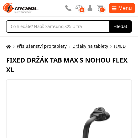
Menu
0
0
Vyhledávání
Hledat
Příslušenství pro tablety
Držáky na tablety
FIXED
Zde
se
FIXED DRŽÁK TAB MAX S NOHOU FLEX
nacházíte:
XL