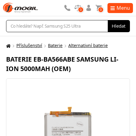
Menu
0
0
Vyhledávání
Hledat
Příslušenství
Baterie
Alternativní baterie
Zde
se
BATERIE EB-BA566ABE SAMSUNG LI-
nacházíte:
ION 5000MAH (OEM)