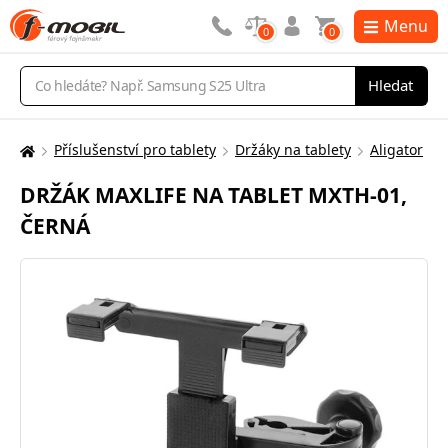
Menu
0
0
Vyhledávání
Hledat
Příslušenství pro tablety
Držáky na tablety
Aligator
Zde
se
DRŽÁK MAXLIFE NA TABLET MXTH-01,
nacházíte:
ČERNÁ