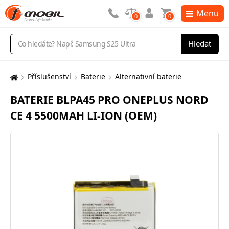
Menu
0
0
Vyhledávání
Hledat
Příslušenství
Baterie
Alternativní baterie
Zde
se
BATERIE BLPA45 PRO ONEPLUS NORD
nacházíte:
CE 4 5500MAH LI-ION (OEM)