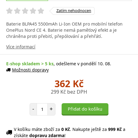
Zatím nehodnocen
Baterie BLPA45 5500mAh Li-Ion OEM pro mobilní telefon
OnePlus Nord CE 4. Baterie nemá paměťový efekt a je
chráněna proti přebití, přepólování a přehřátí.
Více informací
E-shop skladem > 5 ks
, odešleme v pondělí 10. 08.
Možnosti dopravy
362 Kč
299 Kč bez DPH
Počet položek
-
+
Přidat do košíku
V košíku máte zboží za
0 Kč
. Nakupte ještě za
999 Kč
a
získáte
dopravu zdarma
!