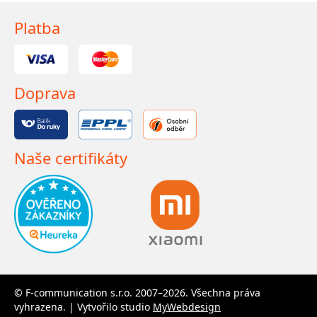
Platba
Doprava
Naše certifikáty
© F-communication s.r.o. 2007–2026. Všechna práva
vyhrazena. | Vytvořilo studio
MyWebdesign