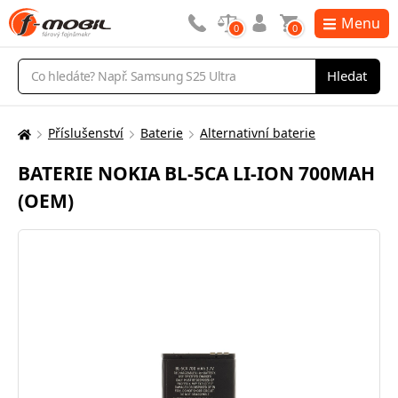
Menu
0
0
Vyhledávání
Hledat
Příslušenství
Baterie
Alternativní baterie
Zde
se
BATERIE NOKIA BL-5CA LI-ION 700MAH
nacházíte:
(OEM)