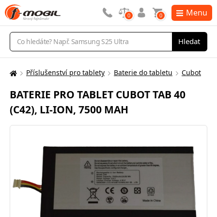
Menu
0
0
Vyhledávání
Hledat
Příslušenství pro tablety
Baterie do tabletu
Cubot
Zde
se
BATERIE PRO TABLET CUBOT TAB 40
nacházíte:
(C42), LI-ION, 7500 MAH