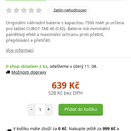
Zatím nehodnocen
Originální náhradní baterie s kapacitou 7500 mAh je určena
pro tablet CUBOT TAB 40 (C42). Baterie má minimální
paměťový efekt a maximální ochranu proti přebití,
přepólování a přehřátí.
Více informací
E-shop skladem 2 ks
, odešleme v úterý 11. 08.
Možnosti dopravy
639 Kč
528 Kč bez DPH
Počet položek
-
+
Přidat do košíku
V košíku máte zboží za
0 Kč
. Nakupte ještě za
999 Kč
a