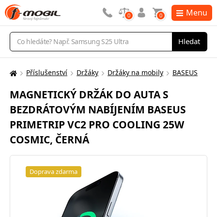
Menu
0
0
Vyhledávání
Hledat
Příslušenství
Držáky
Držáky na mobily
BASEUS
Zde
se
MAGNETICKÝ DRŽÁK DO AUTA S
nacházíte:
BEZDRÁTOVÝM NABÍJENÍM BASEUS
PRIMETRIP VC2 PRO COOLING 25W
COSMIC, ČERNÁ
Doprava zdarma