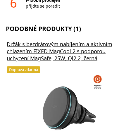
6
F-Mobil prodejen
přijďte se poradit
PODOBNÉ PRODUKTY (1)
Držák s bezdrátovým nabíjením a aktivním
chlazením FIXED MagCool 2 s podporou
uchycení MagSafe, 25W, Qi2.2, černá
Doprava zdarma