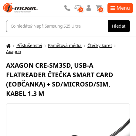
Menu
0
0
Vyhledávání
Hledat
Příslušenství
Paměťová média
Čtečky karet
Zde
Axagon
se
nacházíte:
AXAGON CRE-SM3SD, USB-A
FLATREADER ČTEČKA SMART CARD
(EOBČANKA) + SD/MICROSD/SIM,
KABEL 1.3 M