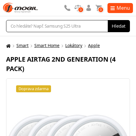
Menu
0
0
Vyhledávání
Hledat
Smart
Smart Home
Lokátory
Apple
Zde
se
APPLE AIRTAG 2ND GENERATION (4
nacházíte:
PACK)
Doprava zdarma