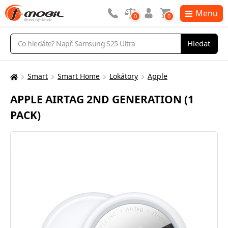
Menu
0
0
Vyhledávání
Hledat
Smart
Smart Home
Lokátory
Apple
Zde
se
APPLE AIRTAG 2ND GENERATION (1
nacházíte:
PACK)