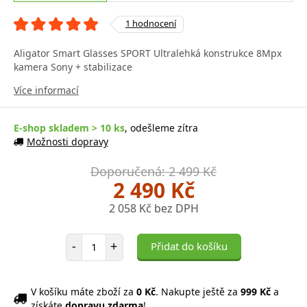
1 hodnocení
Aligator Smart Glasses SPORT Ultralehká konstrukce 8Mpx
kamera Sony + stabilizace
Více informací
E-shop skladem > 10 ks
, odešleme zítra
Možnosti dopravy
Doporučená: 2 499 Kč
2 490 Kč
2 058 Kč bez DPH
Počet položek
-
+
Přidat do košíku
V košíku máte zboží za
0 Kč
. Nakupte ještě za
999 Kč
a
získáte
dopravu zdarma
!