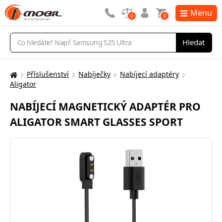
Menu
0
0
Vyhledávání
Hledat
Příslušenství
Nabíječky
Nabíjecí adaptéry
Zde
Aligator
se
nacházíte:
NABÍJECÍ MAGNETICKÝ ADAPTÉR PRO
ALIGATOR SMART GLASSES SPORT