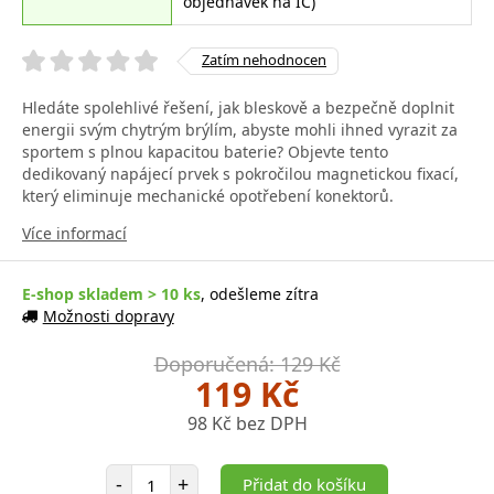
objednávek na IČ)
Zatím nehodnocen
Hledáte spolehlivé řešení, jak bleskově a bezpečně doplnit
energii svým chytrým brýlím, abyste mohli ihned vyrazit za
sportem s plnou kapacitou baterie? Objevte tento
dedikovaný napájecí prvek s pokročilou magnetickou fixací,
který eliminuje mechanické opotřebení konektorů.
Více informací
E-shop skladem > 10 ks
, odešleme zítra
Možnosti dopravy
Doporučená: 129 Kč
119 Kč
98 Kč bez DPH
Počet položek
-
+
Přidat do košíku