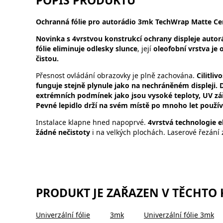
POPIS PRODUKTU
Ochranná fólie pro autorádio 3mk TechWrap Matte Cent
Novinka s 4vrstvou konstrukcí ochrany displeje autorá
fólie eliminuje odlesky slunce
, její
oleofobní vrstva je
čistou.
Přesnost ovládání obrazovky je plně zachována.
Cilitli
funguje stejně plynule jako na nechráněném displeji. D
extrémních podmínek jako jsou vysoké teploty, UV zář
Pevné lepidlo drží na svém místě po mnoho let použív
Instalace klapne hned napoprvé.
4vrstvá technologie el
žádné nečistoty
i na velkých plochách. Laserové řezání 
PRODUKT JE ZAŘAZEN V TĚCHTO
Univerzální fólie
3mk
Univerzální fólie 3mk