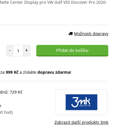
tte Center Display pro VW Golf VIII Discover Pro 2020-
.
Možnosti dopravy
Počet položek
-
+
Přidat do košíku
 za
999 Kč
a získáte
dopravu zdarma
!
 dnů: 729 Kč
7
00 hod)
Zobrazit další produkty 3mk