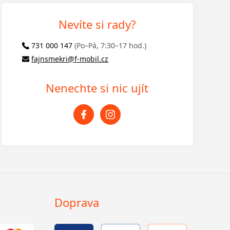
Nevíte si rady?
731 000 147
(Po–Pá, 7:30–17 hod.)
fajnsmekri@f-mobil.cz
Nenechte si nic ujít
Doprava