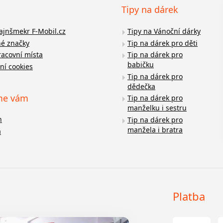
Tipy na dárek
fajnšmekr F-Mobil.cz
Tipy na Vánoční dárky
é značky
Tip na dárek pro děti
racovní místa
Tip na dárek pro
babičku
ní cookies
Tip na dárek pro
dědečka
me vám
Tip na dárek pro
manželku i sestru
n
Tip na dárek pro
manžela i bratra
a
Platba