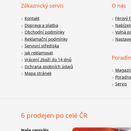
Zákaznický servis
O nás
Kontakt
Férový 
Doprava a platba
Nabízen
Obchodní podmínky
Volná p
Reklamační podmínky
Nastave
Servisní střediska
Jak reklamovat
Poradí
Vrácení zboží do 14 dnů
Ochrana osobních údajů
Magazí
Mapa stránek
Poradn
Servis
6 prodejen po celé ČR
Naše centrála