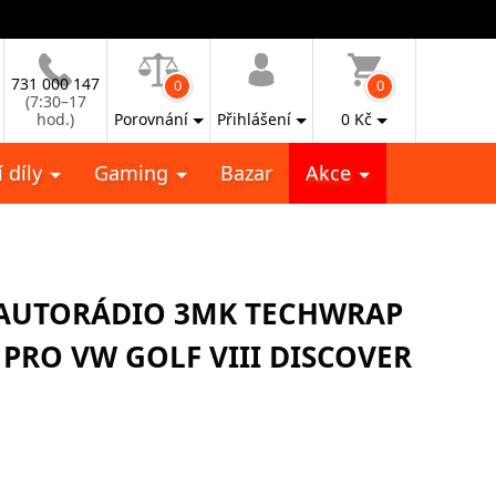
731 000 147
0
0
(7:30–17
hod.)
Porovnání
Přihlášení
0
Kč
 díly
Gaming
Bazar
Akce
 AUTORÁDIO 3MK TECHWRAP
 PRO VW GOLF VIII DISCOVER