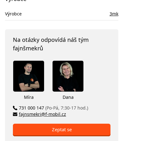
Výrobce
3mk
Na otázky odpovídá náš tým
fajnšmekrů
Míra
Dana
731 000 147
(Po-Pá, 7:30-17 hod.)
fajnsmekri@f-mobil.cz
Zeptat se