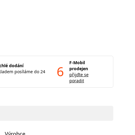
F-Mobil
chlé dodání
6
prodejen
kladem posíláme do 24
přijďte se
poradit
Výrobce