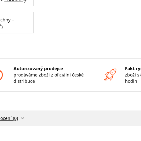
echny –
Č)
Autorizovaný prodejce
Fakt ry
prodáváme zboží z oficiální české
zboží s
distribuce
hodin
ocení (0)