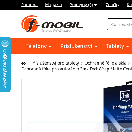
Poradna
Magazín
Prodejny (6)
Značky
Ko
Vyhledávání
Telefony
Příslušenství
Tablety
Příslušenství pro tablety
Ochranné fólie a skla
Zde
Ochranná fólie pro autorádio 3mk TechWrap Matte Cente
se
nacházíte: