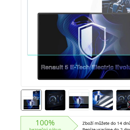
100%
Zboží můžete do 14 dnů 
Peníze vracíme do 2 dn
bezpečný nákup