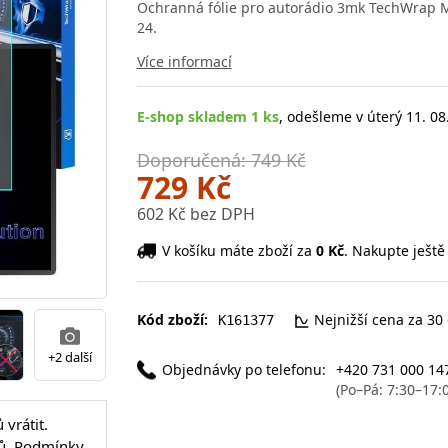
Ochranná fólie pro autorádio 3mk TechWrap Ma
24.
Více informací
E-shop skladem 1 ks
, odešleme v úterý 11. 08
Doporučená: 749 Kč
729 Kč
602 Kč bez DPH
V košíku máte zboží za
0 Kč
. Nakupte ještě
Kód zboží:
Nejnižší cena za 30
K161377
+2 další
Objednávky po telefonu:
+420 731 000 14
(Po–Pá: 7:30–17:
vrátit.
ů.
Podmínky
.