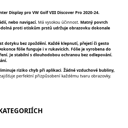
er Display pro VW Golf VIII Discover Pro 2020-24.
dií, nebo navigací.
Má vysokou účinnost.
Matný povrch
 odolná proti otiskům prstů udržuje obrazovku dokonale
vost dotyku bez zpoždění. Každé klepnutí, přejetí či gesto
okonce fólie funguje i v rukavicích. Fólie je vyrobena do
ení. Je stabilní s dlouhodobou ochranou bez odlepování.
ání.
iminuje riziko chyb při aplikaci
.
Žádné vzduchové bubliny,
zajišťuje perfektní přizpůsobení každému tvaru obrazovky.
 KATEGORIÍCH