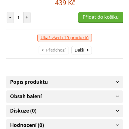
439 Kč
399 Kč
Počet položek
-
+
Přidat do košíku
očet položek
P
+
Přidat do košíku
-
Ukaž všech 19 produktů
Předchozí
Další
Popis produktu
Obsah balení
Diskuze (0)
Hodnocení (0)