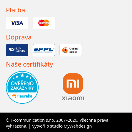
Platba
Doprava
Naše certifikáty
© F-communication s.r.o. 2007–2026. Všechna práva
vyhrazena. | Vytvořilo studio
MyWebdesign