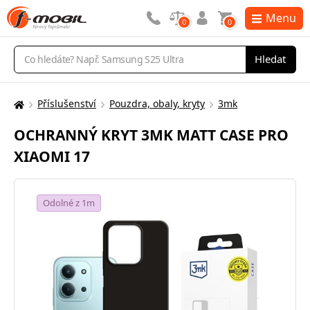
Menu
0
0
Vyhledávání
Hledat
Příslušenství
Pouzdra, obaly, kryty
3mk
Zde
se
OCHRANNÝ KRYT 3MK MATT CASE PRO
nacházíte:
XIAOMI 17
Odolné z 1m