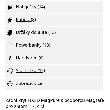
Nabíječky (14)
Kabely (8)
Držáky do auta (13)
Powerbanky (18)
Handsfree (6)
Sluchátka (15)
Zobrazit více
STEN SÍŤOVÝ ADAPTÉR GaN 1x USB-C 35W
Zadní kryt FIXED MagPure s podporou Magsafe
Xiaom
R DELIVERY ČERNÝ
pro Xiaomi 17, čirá
(Type