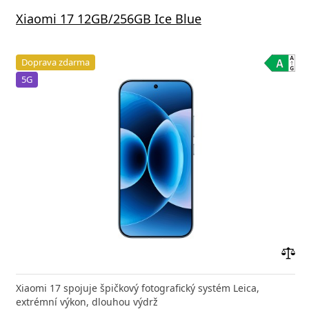
Xiaomi 17 12GB/256GB Ice Blue
Doprava zdarma
5G
Přid
do
Xiaomi 17 spojuje špičkový fotografický systém Leica,
poro
extrémní výkon, dlouhou výdrž