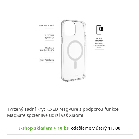
e kvalitní GaN nabíječku s vysokým výkonem a malými
Tvrzený zadní kryt FIXED MagPure s podporou funkce
Výkonná
? Našli jste správně.
MagSafe spolehlivě udrží váš Xiaomi
univerz
E-shop skladem > 10 ks
, odešleme v úterý 11. 08.
-shop skladem > 10 ks
, odešleme v úterý 11. 08.
E