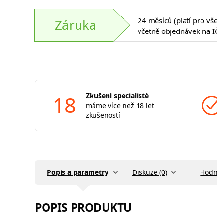
24 měsíců (platí pro vš
Záruka
včetně objednávek na I
18
Zkušení specialisté
máme více než 18 let
zkušeností
Popis a parametry
Diskuze (0)
Hodn
POPIS PRODUKTU