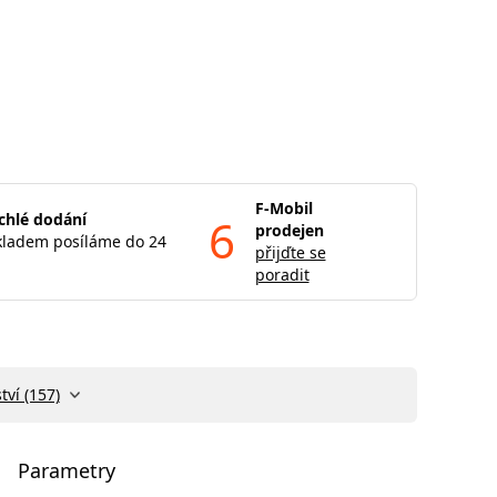
F-Mobil
chlé dodání
6
prodejen
kladem posíláme do 24
přijďte se
poradit
tví (157)
Parametry