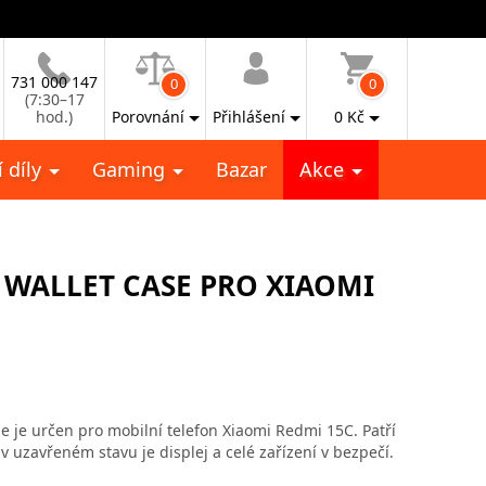
731 000 147
0
0
(7:30–17
hod.)
Porovnání
Přihlášení
0
Kč
 díly
Gaming
Bazar
Akce
 WALLET CASE PRO XIAOMI
 je určen pro mobilní telefon Xiaomi Redmi 15C. Patří
 uzavřeném stavu je displej a celé zařízení v bezpečí.