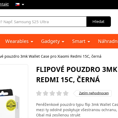
ntakt
Hledat
Wearables
Gadgety
Smart
Náhradní
ové pouzdro 3mk Wallet Case pro Xiaomi Redmi 15C, černá
FLIPOVÉ POUZDRO 3MK
REDMI 15C, ČERNÁ
Zatím nehodnocen
Peněženkové pouzdro typu flip 3mk Wallet Case
mezi ty odolné poskytuje všestranou ochranu, v
Obal má zesílenou strukt