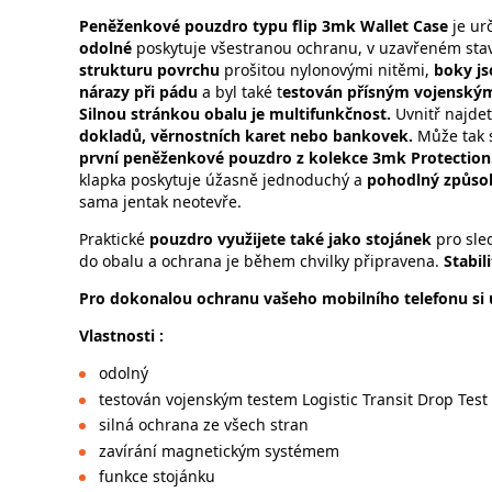
Peněženkové pouzdro typu flip 3mk Wallet Case
je ur
odolné
poskytuje všestranou ochranu, v uzavřeném stavu 
strukturu povrchu
prošitou nylonovými nitěmi,
boky js
nárazy při pádu
a byl také t
estován přísným vojenským 
Silnou stránkou obalu je multifunkčnost.
Uvnitř najde
dokladů, věrnostních karet nebo bankovek.
Může tak 
první peněženkové pouzdro z kolekce 3mk Protection
klapka poskytuje úžasně jednoduchý a
pohodlný způsob
sama jentak neotevře.
Praktické
pouzdro využijete také jako stojánek
pro sled
do obalu a ochrana je během chvilky připravena.
Stabil
Pro dokonalou ochranu vašeho mobilního telefonu si u
Vlastnosti :
odolný
testován vojenským testem Logistic Transit Drop Test
silná ochrana ze všech stran
zavírání magnetickým systémem
funkce stojánku