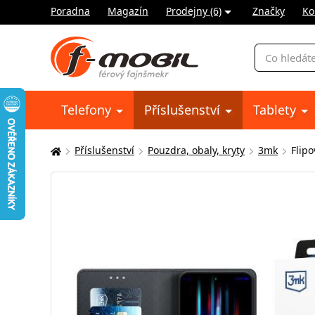
Poradna
Magazín
Prodejny (6)
Značky
Ko
Vyhledávání
Telefony
Příslušenství
Tablety
Příslušenství
Pouzdra, obaly, kryty
3mk
Flip
Zde
se
nacházíte: