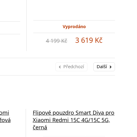
Vyprodáno
3 619 Kč
4 199 Kč
Předchozí
Další
aomi
Flipové pouzdro Smart Diva pro
Fli
žová
Xiaomi Redmi 15C 4G/15C 5G,
Xia
černá
mo