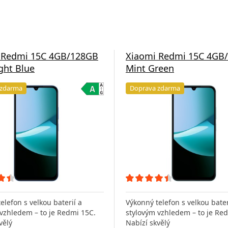
 Redmi 15C 4GB/128GB
Xiaomi Redmi 15C 4GB
ght Blue
Mint Green
 zdarma
Doprava zdarma
elefon s velkou baterií a
Výkonný telefon s velkou bater
vzhledem – to je Redmi 15C.
stylovým vzhledem – to je Re
vělý
Nabízí skvělý