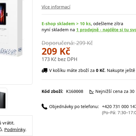
Více informací
E-shop skladem > 10 ks
, odešleme zítra
nyní skladem na
1 prodejně - najděte si tu sv
Doporučená: 299 Kč
209 Kč
173 Kč bez DPH
V košíku máte zboží za
0 Kč
. Nakupte ještě
Kód zboží:
Nejnižší cena za 30
K160008
Objednávky po telefonu:
+420 731 000 14
(Po–Pá: 7:30–17:
vrátit.
ů.
Podmínky
.