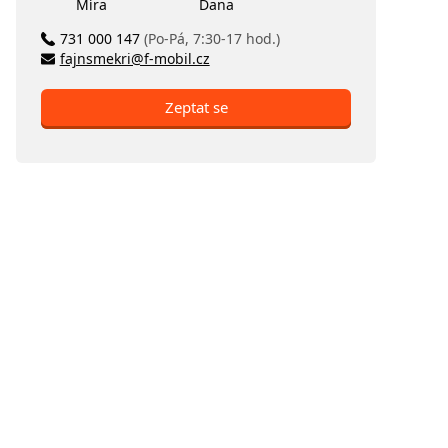
Míra
Dana
731 000 147
(Po-Pá, 7:30-17 hod.)
fajnsmekri@f-mobil.cz
Zeptat se