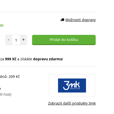
Možnosti dopravy
ou
Počet položek
-
+
Přidat do košíku
 za
999 Kč
a získáte
dopravu zdarma
!
 dnů: 209 Kč
7
00 hod)
Zobrazit další produkty 3mk