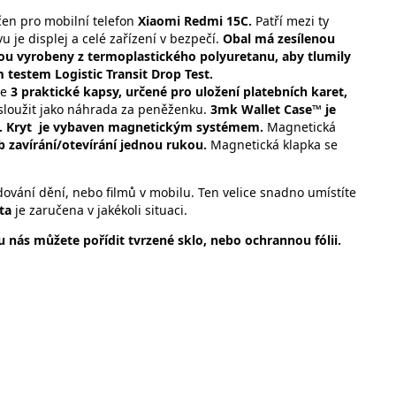
čen pro mobilní telefon
Xiaomi Redmi 15C.
Patří mezi ty
je displej a celé zařízení v bezpečí.
Obal má zesílenou
ou vyrobeny z termoplastického polyuretanu, aby tlumily
testem Logistic Transit Drop Test.
te
3 praktické kapsy, určené pro uložení platebních karet,
sloužit jako náhrada za peněženku.
3mk Wallet Case™ je
. Kryt
je vybaven magnetickým systémem.
Magnetická
 zavírání/otevírání jednou rukou.
Magnetická klapka se
ování dění, nebo filmů v mobilu. Ten velice snadno umístíte
ita
je zaručena v jakékoli situaci.
 nás můžete pořídit tvrzené sklo, nebo ochrannou fólii.