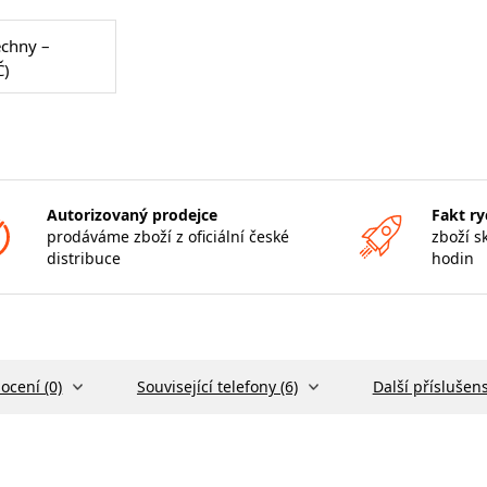
echny –
Č)
Autorizovaný prodejce
Fakt ry
prodáváme zboží z oficiální české
zboží s
distribuce
hodin
ocení (0)
Související telefony (6)
Další příslušens