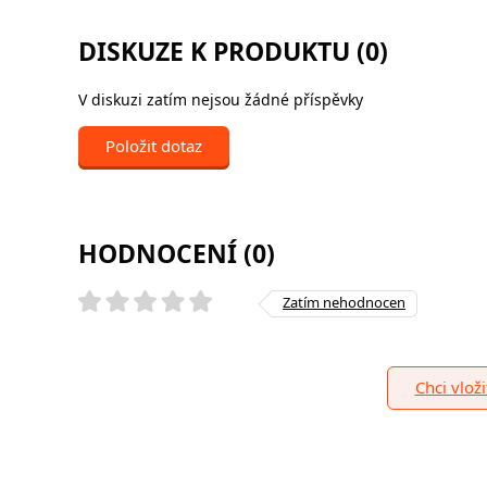
DISKUZE K PRODUKTU (0)
V diskuzi zatím nejsou žádné příspěvky
Položit dotaz
HODNOCENÍ (0)
Zatím nehodnocen
Chci vlož