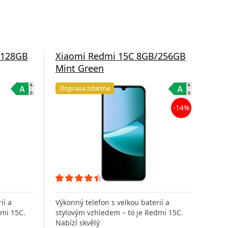
/128GB
Xiaomi Redmi 15C 8GB/256GB
Xi
Mint Green
Moo
Doprava zdarma
Do
-14%
ií a
Výkonný telefon s velkou baterií a
Výko
dmi 15C.
stylovým vzhledem – to je Redmi 15C.
styl
Nabízí skvělý
Nabí