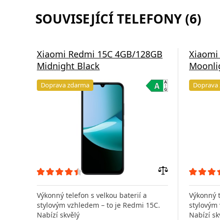
SOUVISEJÍCÍ TELEFONY (6)
Xiaomi Redmi 15C 4GB/128GB
Xiaomi
Midnight Black
Moonli
Doprava zdarma
Doprava
Přidat
do
Výkonný telefon s velkou baterií a
Výkonný t
porovnání
stylovým vzhledem – to je Redmi 15C.
stylovým 
Nabízí skvělý
Nabízí sk