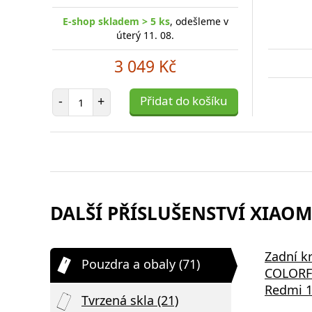
E-shop skladem > 5 ks
, odešleme v
úterý 11. 08.
3 049 Kč
Počet položek
-
+
Přidat do košíku
DALŠÍ PŘÍSLUŠENSTVÍ XIAOMI
Zadní k
Pouzdra a obaly (71)
COLORFU
Redmi 1
Tvrzená skla (21)