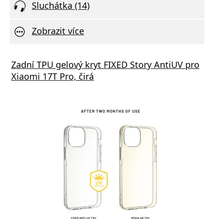
Sluchátka (14)
Zobrazit více
STEN SÍŤOVÝ ADAPTÉR GaN 1x USB-C 35W
Zadní TPU gelový kryt FIXED Story AntiUV pro
Xiaom
R DELIVERY ČERNÝ
Xiaomi 17T Pro, čirá
(Type