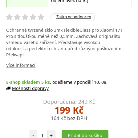
objednávek na IČ)
Zatím nehodnocen
Ochranné tvrzené sklo 3mk FlexibleGlass pro Xiaomi 17T
Pro s tloušťkou méně než 0,5mm. Zachovává originalitu
vzhledu vašeho zařízení. Představuje vysokou
odolnost a perfektní ochranu před různými poškozeními.
Překvapí
Více informací
E-shop skladem 5 ks
, odešleme v pondělí 10. 08.
Možnosti dopravy
Doporučená: 249 Kč
199 Kč
164 Kč bez DPH
Počet položek
-
+
Přidat do košíku