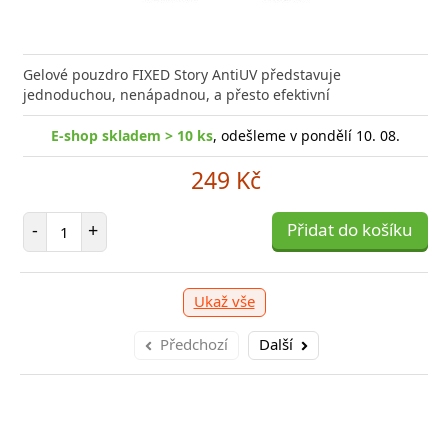
e kvalitní GaN nabíječku s vysokým výkonem a malými
Gelové pouzdro FIXED Story AntiUV představuje
Výkonná
? Našli jste správně.
jednoduchou, nenápadnou, a přesto efektivní
univerz
E-shop skladem > 10 ks
, odešleme v pondělí 10. 08.
E-sho
shop skladem > 10 ks
, odešleme v pondělí 10. 08.
249 Kč
399 Kč
Počet položek
-
+
Přidat do košíku
očet položek
P
+
Přidat do košíku
-
Ukaž vše
Předchozí
Další