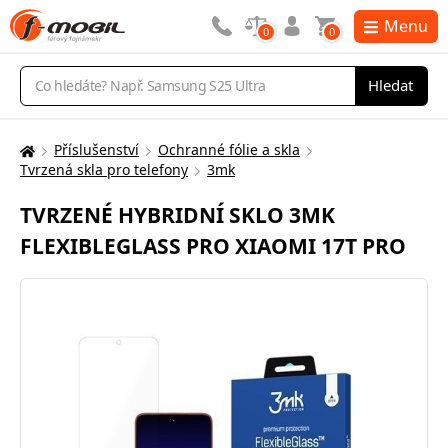
Menu
0
0
Vyhledávání
Hledat
Příslušenství
Ochranné fólie a skla
Zde
Tvrzená skla pro telefony
3mk
se
nacházíte:
TVRZENÉ HYBRIDNÍ SKLO 3MK
FLEXIBLEGLASS PRO XIAOMI 17T PRO