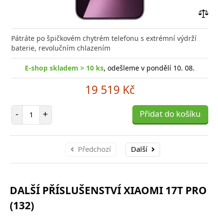
Přid
do
Pátráte po špičkovém chytrém telefonu s extrémní výdrží
poro
baterie, revolučním chlazením
E-shop skladem > 10 ks
, odešleme v pondělí 10. 08.
19 519 Kč
Počet položek
-
+
Přidat do košíku
Předchozí
Další
DALŠÍ PŘÍSLUŠENSTVÍ XIAOMI 17T PRO
(132)