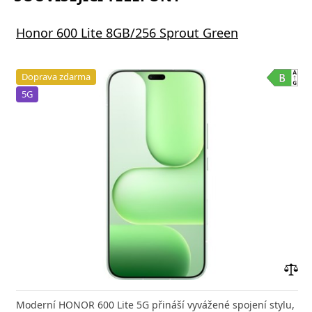
Honor 600 Lite 8GB/256 Sprout Green
Doprava zdarma
5G
Přid
do
Moderní HONOR 600 Lite 5G přináší vyvážené spojení stylu,
poro