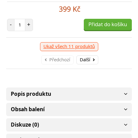
399 Kč
Počet položek
-
+
Přidat do košíku
Ukaž všech 11 produktů
Předchozí
Další
Popis produktu
Obsah balení
Diskuze (0)