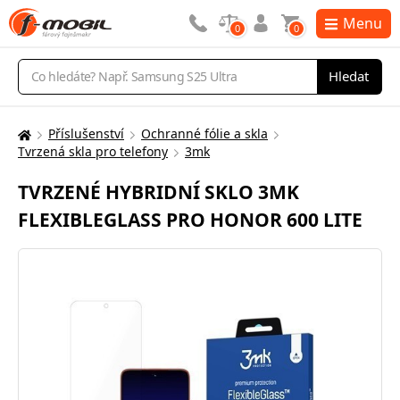
Menu
0
0
Vyhledávání
Hledat
Příslušenství
Ochranné fólie a skla
Zde
Tvrzená skla pro telefony
3mk
se
nacházíte:
TVRZENÉ HYBRIDNÍ SKLO 3MK
FLEXIBLEGLASS PRO HONOR 600 LITE