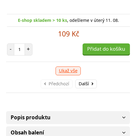
E-sho
-shop skladem > 5 ks
E-shop skladem 1 ks
, odešleme v úterý 11. 08.
, odešleme v úterý 11. 08.
E-shop skladem > 10 ks
, odešleme v úterý 11. 08.
1 039 Kč
199 Kč
109 Kč
očet položek
očet položek
P
P
+
+
Přidat do košíku
Přidat do košíku
-
-
Počet položek
-
+
Přidat do košíku
Ukaž vše
Předchozí
Další
Popis produktu
Obsah balení