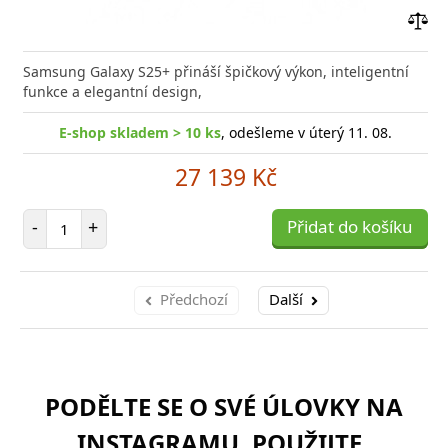
Přid
do
Samsung Galaxy S25+ přináší špičkový výkon, inteligentní
poro
funkce a elegantní design,
E-shop skladem > 10 ks
, odešleme v úterý 11. 08.
27 139 Kč
Počet položek
-
+
Přidat do košíku
Předchozí
Další
PODĚLTE SE O SVÉ ÚLOVKY NA
INSTAGRAMU. POUŽIJTE