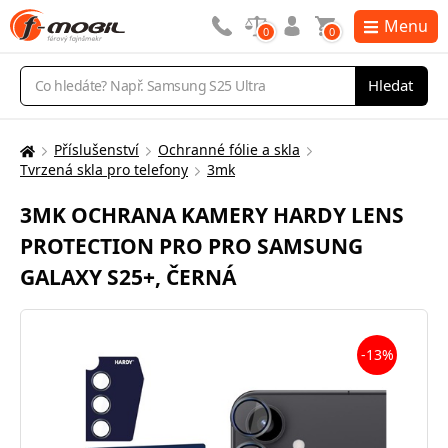
Menu
0
0
Vyhledávání
Hledat
Příslušenství
Ochranné fólie a skla
Zde
Tvrzená skla pro telefony
3mk
se
nacházíte:
3MK OCHRANA KAMERY HARDY LENS
PROTECTION PRO PRO SAMSUNG
GALAXY S25+, ČERNÁ
-13%