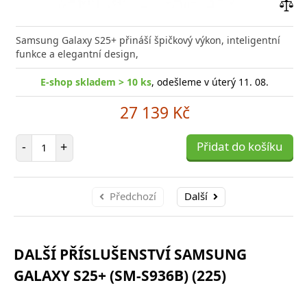
Přid
do
Samsung Galaxy S25+ přináší špičkový výkon, inteligentní
poro
funkce a elegantní design,
E-shop skladem > 10 ks
, odešleme v úterý 11. 08.
27 139 Kč
Počet položek
-
+
Přidat do košíku
Předchozí
Další
DALŠÍ PŘÍSLUŠENSTVÍ SAMSUNG
GALAXY S25+ (SM-S936B) (225)