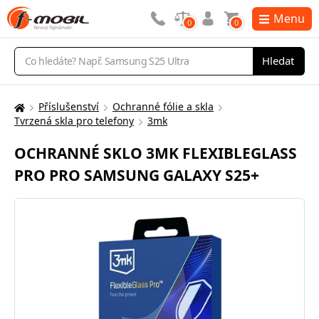
Menu
0
0
Vyhledávání
Hledat
Příslušenství
Ochranné fólie a skla
Zde
Tvrzená skla pro telefony
3mk
se
nacházíte:
OCHRANNÉ SKLO 3MK FLEXIBLEGLASS
PRO PRO SAMSUNG GALAXY S25+