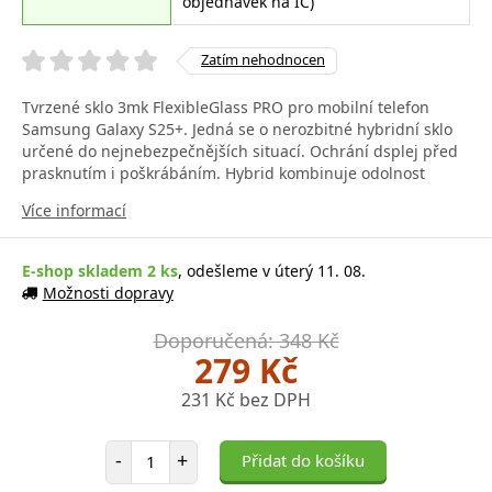
objednávek na IČ)
Zatím nehodnocen
Tvrzené sklo 3mk FlexibleGlass PRO pro mobilní telefon
Samsung Galaxy S25+. Jedná se o nerozbitné hybridní sklo
určené do nejnebezpečnějších situací. Ochrání dsplej před
prasknutím i poškrábáním. Hybrid kombinuje odolnost
Více informací
E-shop skladem 2 ks
, odešleme v úterý 11. 08.
Možnosti dopravy
Doporučená: 348 Kč
279 Kč
231 Kč bez DPH
Počet položek
-
+
Přidat do košíku