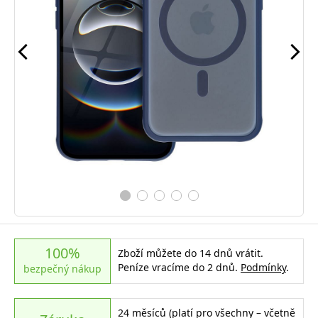
100%
Zboží můžete do 14 dnů vrátit.
Peníze vracíme do 2 dnů.
Podmínky
.
bezpečný nákup
24 měsíců (platí pro všechny – včetně