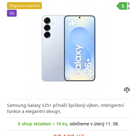
Doprava zdarma
5G
Přid
do
Samsung Galaxy S25+ přináší špičkový výkon, inteligentní
poro
funkce a elegantní design,
E-shop skladem > 10 ks
, odešleme v úterý 11. 08.