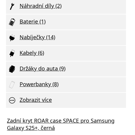
Náhradní díly (2)
Baterie (1)
Nabíječky (14)
Kabely (6)
Držáky do auta (9)
Powerbanky (8)
Zobrazit více
né sklo 3mk FlexibleGlass pro Samsung
s GaN5 Pro 65W černá
Zadní kryt ROAR case SPACE pro Samsung
Ochra
Vivo 
y S25+
Galaxy S25+, černá
Samsu