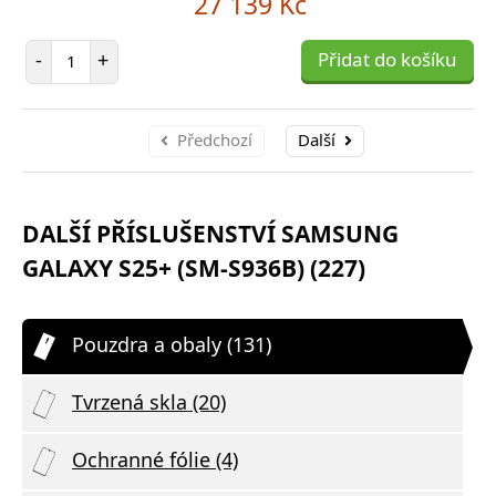
27 139 Kč
Počet položek
-
+
Přidat do košíku
Předchozí
Další
DALŠÍ PŘÍSLUŠENSTVÍ SAMSUNG
GALAXY S25+ (SM-S936B) (227)
Pouzdra a obaly (131)
Tvrzená skla (20)
Ochranné fólie (4)