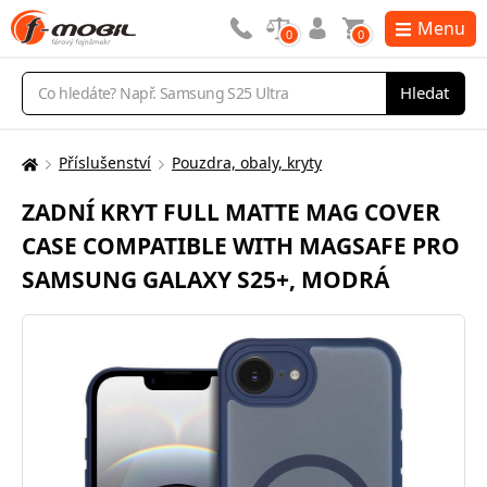
Menu
0
0
Vyhledávání
Hledat
Příslušenství
Pouzdra, obaly, kryty
Zde
se
ZADNÍ KRYT FULL MATTE MAG COVER
nacházíte:
CASE COMPATIBLE WITH MAGSAFE PRO
SAMSUNG GALAXY S25+, MODRÁ