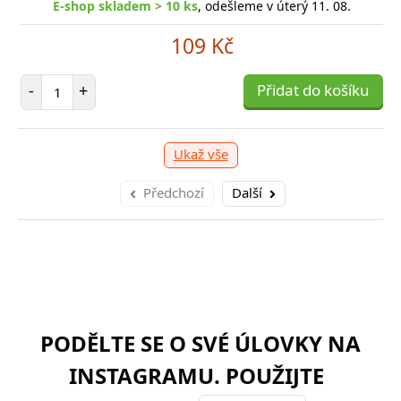
E-shop skladem > 10 ks
, odešleme v úterý 11. 08.
1 039 Kč
199 Kč
109 Kč
očet položek
očet položek
P
P
+
+
Přidat do košíku
Přidat do košíku
-
-
Počet položek
-
+
Přidat do košíku
Ukaž vše
Předchozí
Další
PODĚLTE SE O SVÉ ÚLOVKY NA
INSTAGRAMU. POUŽIJTE