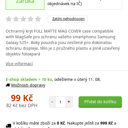
Záruka
objednávek na IČ)
Zatím nehodnocen
Ochranný kryt FULL MATTE MAG COVER case compatible
with MagSafe pro ochranu vašeho smartphonu Samsung
Galaxy S25+. Boky pouzdra jsou zesílené pro dokonalou
ochranu displeje, tělo je z pružného plastu a plně uzavřený
objektiv fotoapará
Více informací
E-shop skladem > 10 ks
, odešleme v úterý 11. 08.
Možnosti dopravy
99 Kč
Počet položek
-
+
Přidat do košíku
82 Kč bez DPH
V košíku máte zboží za
0 Kč
. Nakupte ještě za
999 Kč
a