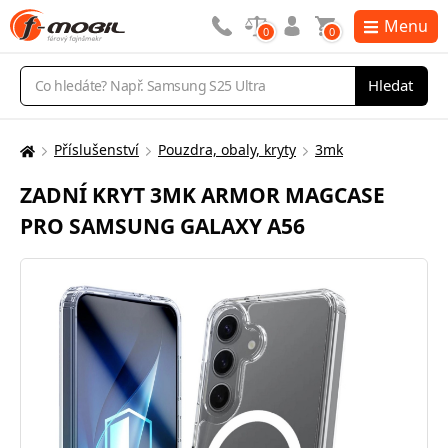
Menu
0
0
Vyhledávání
Hledat
Příslušenství
Pouzdra, obaly, kryty
3mk
Zde
se
ZADNÍ KRYT 3MK ARMOR MAGCASE
nacházíte:
PRO SAMSUNG GALAXY A56