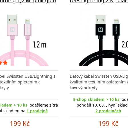
htning 1,2 M, pink gold
USB Lightning 2 M, blac
bel Swissten USB/Lightning s
Datový kabel Swissten USB/Lig
 textilním opletením a
kvalitním textilním opletením 
kryty
kovovými kryty
E-shop skladem > 10 ks
, od
kladem > 10 ks
, odešleme zítra
pondělí 10. 08. , nyní skl
ní skladem na
1 prodejně
2 prodejnách
199 Kč
199 Kč