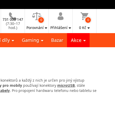
731 000 147
0
0
(7:30–17
hod.)
Porovnání
Přihlášení
0
Kč
 díly
Gaming
Bazar
Akce
 konektorů a každý z nich je určen pro jiný výstup
y pro mobily
používají konektory
microUSB
, stále
abely
. Pro propojení hardwaru telefonu nebo tabletu se