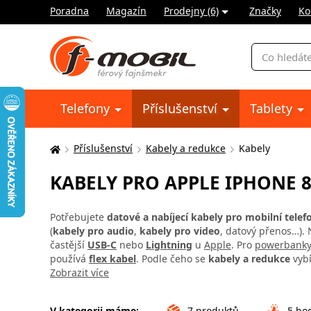
Poradna
Magazín
Prodejny (6)
Značky
Ko
Vyhledávání
Telefony
Příslušenství
Tablety
Příslušenství
Kabely a redukce
Kabely
Zde
se
KABELY PRO APPLE IPHONE 
nacházíte:
Potřebujete
datové a nabíjecí kabely pro mobilní telef
(
kabely pro audio
,
kabely pro video
, datový přenos…). 
častější
USB-C
nebo
Lightning
u
Apple
. Pro
powerbank
používá
flex kabel
. Podle čeho se
kabely a redukce
vybí
Zobrazit více
V kategorii máme:
7
produktů
5
hod