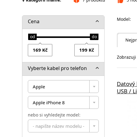
Model:
Cena
Nejpr
Zobrazuji 
Vyberte kabel pro telefon
Datový 
Apple
USB / L
Apple iPhone 8
nebo si vyhledejte model:
- napište název modelu -