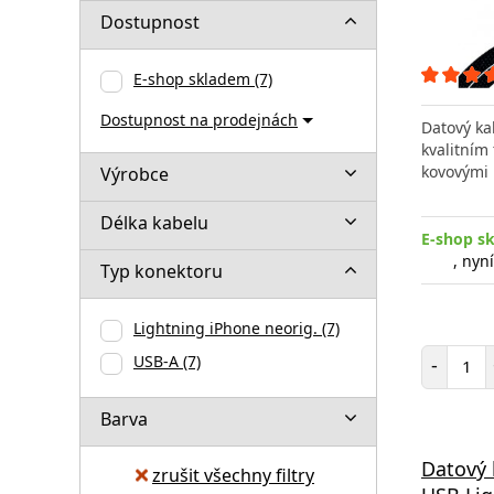
Dostupnost
E-shop skladem
(7)
Dostupnost na prodejnách
Datový ka
kvalitním
kovovými 
Výrobce
Délka kabelu
E-shop s
, nyn
Typ konektoru
Lightning iPhone neorig.
(7)
Poč
USB-A
(7)
-
Barva
Datový 
zrušit všechny filtry