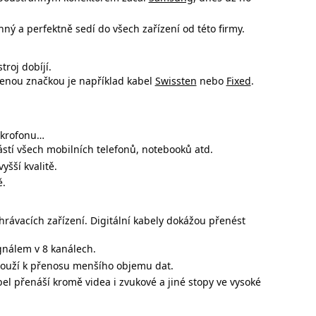
ný a perfektně sedí do všech zařízení od této firmy.
troj dobíjí.
íbenou značkou je například kabel
Swissten
nebo
Fixed
.
mikrofonu…
ástí všech mobilních telefonů, notebooků atd.
yšší kvalitě.
ě.
hrávacích zařízení. Digitální kabely dokážou přenést
gnálem v 8 kanálech.
slouží k přenosu menšího objemu dat.
bel přenáší kromě videa i zvukové a jiné stopy ve vysoké