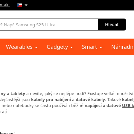
ntakt
Hledat
Wearables
Gadgety
Smart
Náhradní
8
ony a tablety
a nevíte, jaký se nejlépe hodí? Existuje velké množství
Nejčastější jsou
kabely pro nabíjení
a
datové kabely
. Takové
kabel
y
nebo notebooky se často používá i běžné
napájecí a datové
USB k
rají
nocení