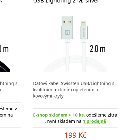
k
USB Lightning 2 M, silver
htning s
Datový kabel Swissten USB/Lightning s
a
kvalitním textilním opletením a
kovovými kryty
ešleme v
adem na
E-shop skladem > 10 ks
, odešleme zítra
, nyní skladem na
1 prodejně
199 Kč