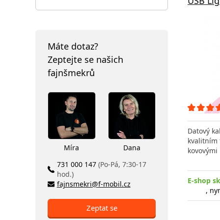
USB Lig
Máte dotaz?
Zeptejte se našich
fajnšmekrů
Datový ka
kvalitním
Míra
Dana
kovovými 
731 000 147
(Po-Pá, 7:30-17
hod.)
E-shop s
fajnsmekri@f-mobil.cz
, ny
Zeptat se