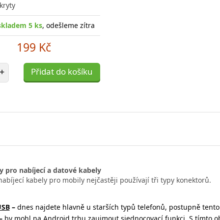
kryty
skladem 5 ks
, odešleme zítra
199 Kč
et položek
+
Přidat do košíku
 pro nabíjecí a datové kabely
abíjecí kabely pro mobily nejčastěji používají tři typy konektorů.
USB
–
dnes najdete hlavně u starších typů telefonů, postupně tento 
–
by mohl na Android trhu zaujmout sjednocovací funkci. S tímto