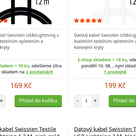
bel Swissten USB/Lightning s
Datový kabel Swissten USB/Lig
 textilním opletením a
kvalitním textilním opletením 
kryty
kovovými kryty
E-shop skladem > 10 ks
, od
kladem > 10 ks
, odešleme zítra
pondělí 10. 08. , nyní skl
í skladem na
2 prodejnách
1 prodejně
169 Kč
199 Kč
et položek
Počet položek
+
Přidat do košíku
-
+
Přidat do
kabel Swissten Textile
Datový kabel Swissten T