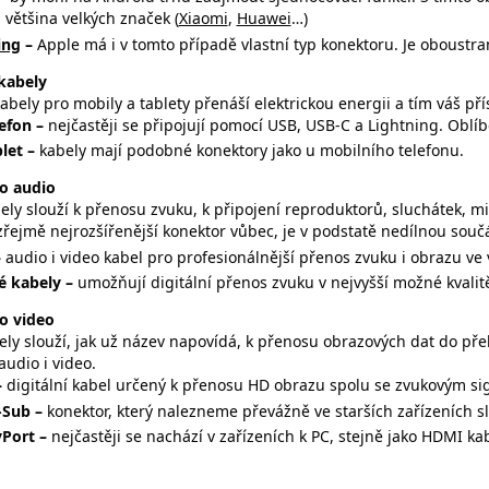
 většina velkých značek (
Xiaomi
,
Huawei
…)
ing
–
Apple má i v tomto případě vlastní typ konektoru. Je oboustran
kabely
abely pro mobily a tablety přenáší elektrickou energii a tím váš přís
lefon –
nejčastěji se připojují pomocí USB, USB-C a Lightning. Obl
let –
kabely mají podobné konektory jako u mobilního telefonu.
o audio
ely slouží k přenosu zvuku, k připojení reproduktorů, sluchátek, 
zřejmě nejrozšířenější konektor vůbec, je v podstatě nedílnou souč
–
audio i video kabel pro profesionálnější přenos zvuku i obrazu ve v
é kabely –
umožňují digitální přenos zvuku v nejvyšší možné kvalit
o video
ely slouží, jak už název napovídá, k přenosu obrazových dat do pře
audio i video.
–
digitální kabel určený k přenosu HD obrazu spolu se zvukovým si
-Sub –
konektor, který nalezneme převážně ve starších zařízeních 
yPort –
nejčastěji se nachází v zařízeních k PC, stejně jako HDMI ka