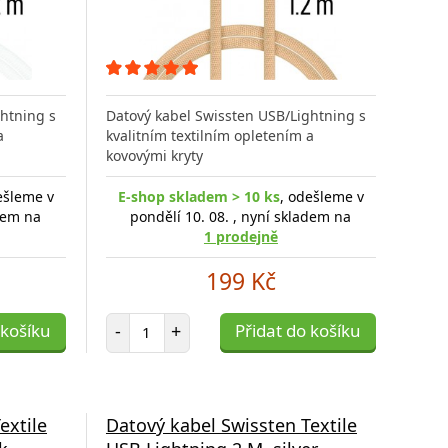
htning s
Datový kabel Swissten USB/Lightning s
a
kvalitním textilním opletením a
kovovými kryty
ešleme v
E-shop skladem > 10 ks
, odešleme v
adem na
pondělí 10. 08. , nyní skladem na
1 prodejně
199 Kč
Počet položek
 košíku
-
+
Přidat do košíku
extile
Datový kabel Swissten Textile