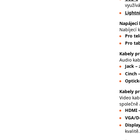
využívá
Lightn
Napájecí 
Nabíjecí k
Pro te
Pro tab
Kabely pr
Audio kab
Jack –
Cinch 
Optick
Kabely pr
Video kab
společně 
HDMI 
VGA/D
Displa
kvalitě.