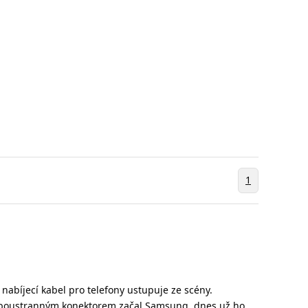
1
nabíjecí kabel pro telefony ustupuje ze scény.
 oboustranným konektorem začal
Samsung
, dnes už ho