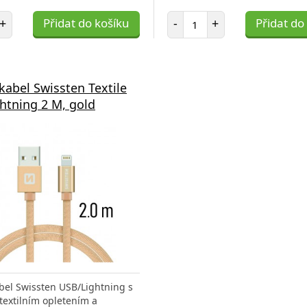
et položek
Počet položek
+
Přidat do košíku
-
+
Přidat do
kabel Swissten Textile
htning 2 M, gold
bel Swissten USB/Lightning s
 textilním opletením a