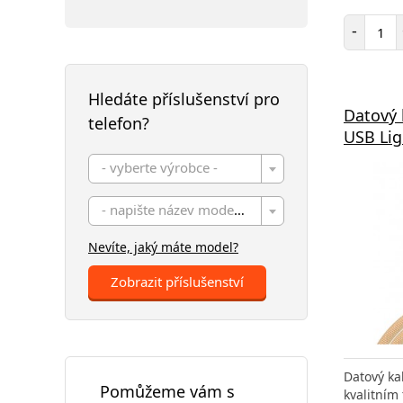
Poč
-
Hledáte příslušenství pro
Datový 
telefon?
USB Lig
- vyberte výrobce -
- napište název modelu -
Nevíte, jaký máte model?
Zobrazit příslušenství
Datový ka
Pomůžeme vám s
kvalitním