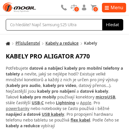
Menu
0
0
Vyhledávání
Hledat
Příslušenství
Kabely a redukce
Kabely
Zde
se
KABELY PRO ALIGATOR A770
nacházíte:
Potřebujete
datové a nabíjecí kabely pro mobilní telefony a
tablety
a nevíte, jaký se nejlépe hodí? Existuje velké
množství konektorů a každý z nich je určen pro jiný výstup
(
kabely pro audio
,
kabely pro video
, datový přenos…).
Nejčastější jsou
kabely pro nabíjení
a
datové kabely
.
Takové
kabely pro mobily
používají konektory
microUSB
,
stále častější
USB-C
nebo
Lightning
u
Apple
. Pro
powerbanky
nebo notebooky se často používá i běžné
napájecí a datové
USB kabely
. Pro propojení hardwaru
telefonu nebo tabletu se používá
flex kabel
. Podle čeho se
kabely a redukce
vybírají