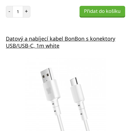
Počet položek
-
+
Přidat do košíku
Datový a nabíjecí kabel BonBon s konektory
USB/USB-C, 1m white