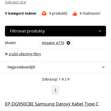
Zobrazit více
V kategorii máme:
9
produktů
6
hodnocení
Filtrovat produkty
Model:
Aligator A770
zrušit všechny filtry
Nejprodávanější
Zobrazuji 1-9 z 9
1
EP-DG950CBE Samsung Datový Kabel Type-C