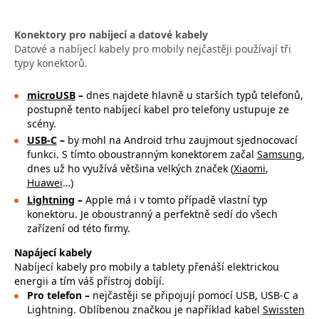
Konektory pro nabíjecí a datové kabely
Datové a nabíjecí kabely pro mobily nejčastěji používají tři
typy konektorů.
microUSB
–
dnes najdete hlavně u starších typů telefonů,
postupně tento nabíjecí kabel pro telefony ustupuje ze
scény.
USB-C
–
by mohl na Android trhu zaujmout sjednocovací
funkci. S tímto oboustranným konektorem začal
Samsung
,
dnes už ho využívá většina velkých značek (
Xiaomi
,
Huawei
…)
Lightning
–
Apple má i v tomto případě vlastní typ
konektoru. Je oboustranný a perfektně sedí do všech
zařízení od této firmy.
Napájecí kabely
Nabíjecí kabely pro mobily a tablety přenáší elektrickou
energii a tím váš přístroj dobíjí.
Pro telefon –
nejčastěji se připojují pomocí USB, USB-C a
Lightning. Oblíbenou značkou je například kabel
Swissten