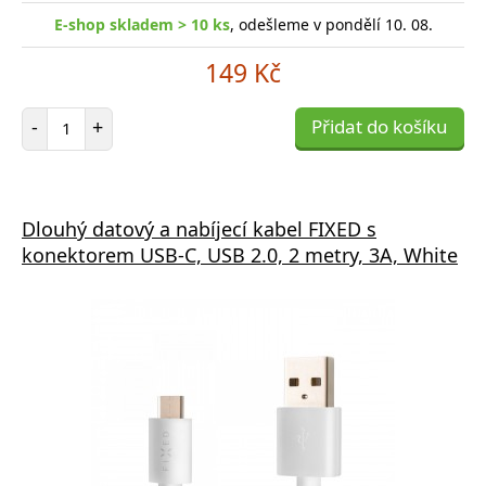
E-shop skladem > 10 ks
, odešleme v pondělí 10. 08.
149 Kč
Počet položek
-
+
Přidat do košíku
Dlouhý datový a nabíjecí kabel FIXED s
konektorem USB-C, USB 2.0, 2 metry, 3A, White