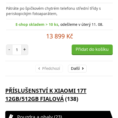
Pátráte po špičkovém chytrém telefonu střední třídy s
periskopickým fotoaparátem,
E-shop skladem > 10 ks
, odešleme v úterý 11. 08.
13 899 Kč
Počet položek
-
+
Přidat do košíku
Předchozí
Další
PŘÍSLUŠENSTVÍ K XIAOMI 17T
12GB/512GB FIALOVÁ
(138)
Pouzdra a obaly (23)