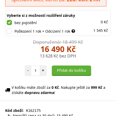
Vyberte si z možností rozšíření záruky
0 Kč
bez pojistění
1 545 Kč
Poškození 1 rok + Odcizení 1 rok
Doporučená: 18 499 Kč
16 490 Kč
13 628 Kč bez DPH
Počet položek
-
+
Přidat do košíku
V košíku máte zboží za
0 Kč
. Nakupte ještě za
999 Kč
a
získáte
dopravu zdarma
!
Kód zboží:
K162175
Nejnižší cena za 30 dnů: 15 490 Kč