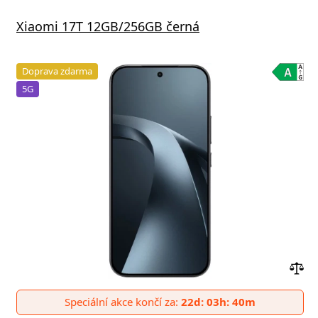
Xiaomi 17T 12GB/256GB černá
Doprava zdarma
5G
Přid
do
Speciální akce končí za:
22d: 03h: 40m
poro