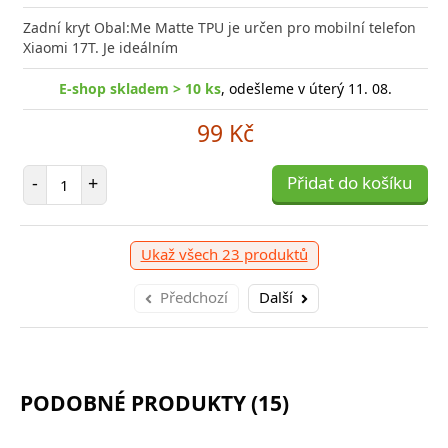
e kvalitní GaN nabíječku s vysokým výkonem a malými
Zadní kryt Obal:Me Matte TPU je určen pro mobilní telefon
Výkonná
? Našli jste správně.
Xiaomi 17T. Je ideálním
univerz
E-shop skladem > 10 ks
, odešleme v úterý 11. 08.
-shop skladem > 10 ks
, odešleme v úterý 11. 08.
E
99 Kč
399 Kč
Počet položek
-
+
Přidat do košíku
očet položek
P
+
Přidat do košíku
-
Ukaž všech 23 produktů
Předchozí
Další
PODOBNÉ PRODUKTY (15)