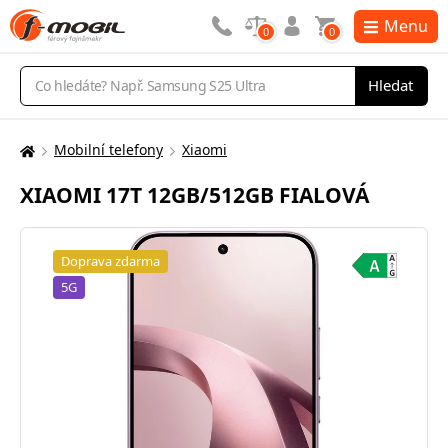
Menu
0
0
Vyhledávání
Hledat
Mobilní telefony
Xiaomi
Zde
se
XIAOMI 17T 12GB/512GB FIALOVÁ
nacházíte:
Doprava zdarma
5G