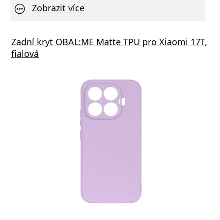
Zobrazit více
STEN SÍŤOVÝ ADAPTÉR GaN 1x USB-C 35W
Zadní kryt OBAL:ME Matte TPU pro Xiaomi 17T,
Xiaom
R DELIVERY ČERNÝ
fialová
(Type