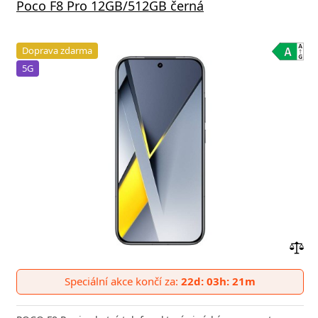
Poco F8 Pro 12GB/512GB černá
Doprava zdarma
5G
Přid
do
Speciální akce končí za:
22d: 03h: 21m
poro