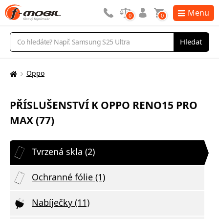
Menu
0
0
Vyhledávání
Hledat
Oppo
Zde
se
nacházíte:
PŘÍSLUŠENSTVÍ K OPPO RENO15 PRO
MAX (77)
Tvrzená skla (2)
Ochranné fólie (1)
Nabíječky (11)