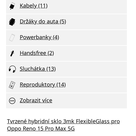
Kabely (11)
Držáky do auta (5)
Powerbanky (4)
Handsfree (2)
Sluchátka (13)
Reproduktory (14)
Zobrazit více
ng Galaxy Buds3 (SM-R530) Stříbrná
oy Atom 4
Tvrzené hybridní sklo 3mk FlexibleGlass pro
Guess
LAMA
Oppo Reno 15 Pro Max 5G