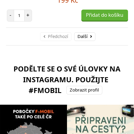
3 809 Kč
469 Kč
Počet položek
-
+
Přidat do košíku
očet položek
očet položek
P
P
+
+
Přidat do košíku
Přidat do košíku
-
-
Předchozí
Další
PODĚLTE SE O SVÉ ÚLOVKY NA
INSTAGRAMU. POUŽIJTE
#FMOBIL
Zobrazit profil