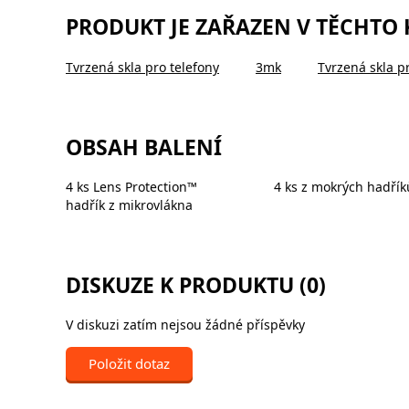
PRODUKT JE ZAŘAZEN V TĚCHTO
Tvrzená skla pro telefony
3mk
Tvrzená skla p
OBSAH BALENÍ
4 ks Lens Protection™
4 ks z mokrých hadřík
hadřík z mikrovlákna
DISKUZE K PRODUKTU (0)
V diskuzi zatím nejsou žádné příspěvky
Položit dotaz