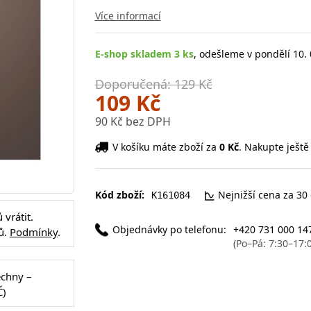
Více informací
E-shop skladem 3 ks
, odešleme v pondělí 10. 
Doporučená: 129 Kč
109 Kč
90 Kč bez DPH
V košíku máte zboží za
0 Kč
. Nakupte ještě
Kód zboží:
Nejnižší cena za 30
K161084
vrátit.
Objednávky po telefonu:
+420 731 000 14
ů.
Podmínky
.
(Po–Pá: 7:30–17:
echny –
Č)