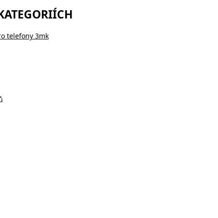
 KATEGORIÍCH
ro telefony 3mk
ů