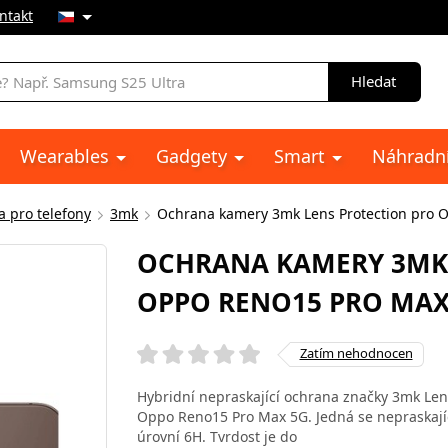
ntakt
Hledat
Wearables
Gadgety
Smart
Náhradní
a pro telefony
3mk
Ochrana kamery 3mk Lens Protection pro O
OCHRANA KAMERY 3MK 
OPPO RENO15 PRO MAX 
Zatím nehodnocen
Hybridní nepraskající ochrana značky 3mk Len
Oppo Reno15 Pro Max 5G. Jedná se nepraskajíc
úrovní 6H. Tvrdost je do