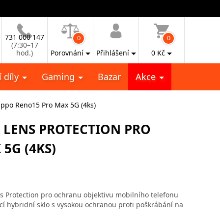
731 000 147
0
0
(7:30–17
hod.)
Porovnání
Přihlášení
0
Kč
 díly
Gaming
Bazar
Akce
ppo Reno15 Pro Max 5G (4ks)
LENS PROTECTION PRO
5G (4KS)
s Protection pro ochranu objektivu mobilního telefonu
í hybridní sklo s vysokou ochranou proti poškrábání na