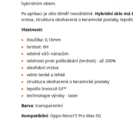
hybridním sklem.
Po aplikaci je sklo téměř neviditelné.
Hybridní sklo má 
vrstva, struktura obohacená o keramické povlaky, lepidlo
Vlastnosti
:
tloušťka: 0,16mm
tvrdost: 6H
odolné vůči nárazům
odolnost proti poškrábání (tvrdost) - až 200%
oleofobní vrstva
velmi tenké a lehké
struktura obohacená o keramické povlaky
lepidlo Inviscid-Sil™
technologie výroby - laser
Barva
: transparentní
Kompatibilní
: Oppo Reno15 Pro Max 5G