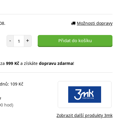
08.
Možnosti dopravy
Počet položek
-
+
Přidat do košíku
 za
999 Kč
a získáte
dopravu zdarma
!
 dnů: 109 Kč
7
00 hod)
Zobrazit další produkty 3mk