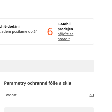
F-Mobil
chlé dodání
6
prodejen
kladem posíláme do 24
přijďte se
poradit
Parametry ochranné fólie a skla
Tvrdost
6H