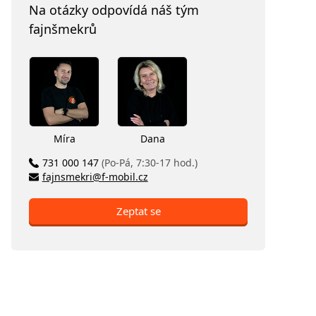
Na otázky odpovídá náš tým
fajnšmekrů
Míra
Dana
731 000 147
(Po-Pá, 7:30-17 hod.)
fajnsmekri@f-mobil.cz
Zeptat se