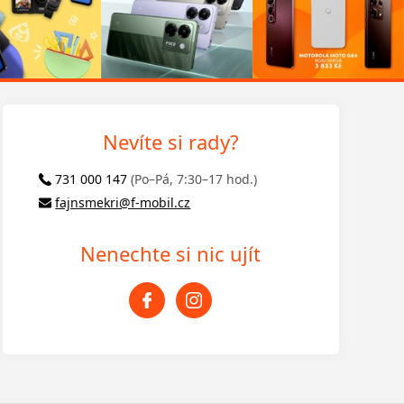
Nevíte si rady?
731 000 147
(Po–Pá, 7:30–17 hod.)
fajnsmekri@f-mobil.cz
Nenechte si nic ujít