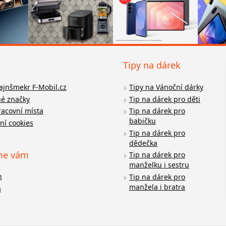
Tipy na dárek
fajnšmekr F-Mobil.cz
Tipy na Vánoční dárky
é značky
Tip na dárek pro děti
racovní místa
Tip na dárek pro
babičku
ní cookies
Tip na dárek pro
dědečka
me vám
Tip na dárek pro
manželku i sestru
n
Tip na dárek pro
manžela i bratra
a