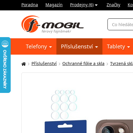
Poradna
Magazín
Prodejny (6)
Značky
Ko
Vyhledávání
Telefony
Příslušenství
Tablety
Příslušenství
Ochranné fólie a skla
Tvrzená skl
Zde
se
nacházíte: