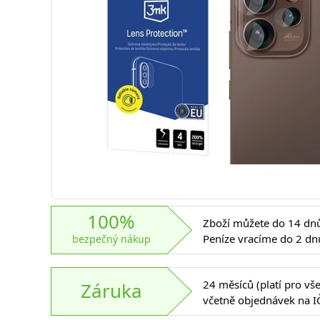
100%
Zboží můžete do 14 dnů 
Peníze vracíme do 2 dn
bezpečný nákup
24 měsíců (platí pro vš
Záruka
včetně objednávek na I