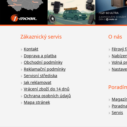
Zákaznický servis
O nás
Kontakt
Férový 
Doprava a platba
Nabízen
Obchodní podmínky
Volná p
Reklamační podmínky
Nastave
Servisní střediska
Jak reklamovat
Poradí
Vrácení zboží do 14 dnů
Ochrana osobních údajů
Magazí
Mapa stránek
Poradn
Servis