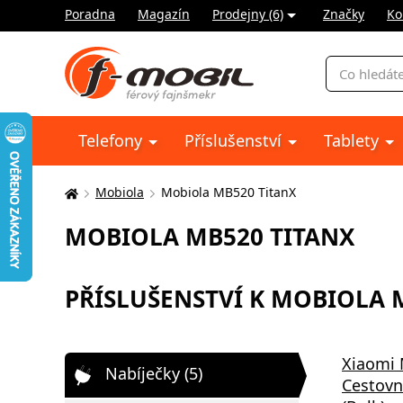
Poradna
Magazín
Prodejny (6)
Značky
Ko
Vyhledávání
Telefony
Příslušenství
Tablety
Mobiola
Mobiola MB520 TitanX
Zde
se
MOBIOLA MB520 TITANX
nacházíte:
PŘÍSLUŠENSTVÍ K MOBIOLA M
Xiaomi
Nabíječky (5)
Cestovn