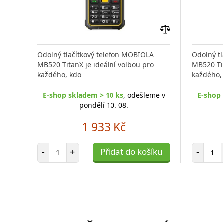
Přidat
do
Odolný tlačítkový telefon MOBIOLA
Odolný t
porovnání
MB520 TitanX je ideální volbou pro
MB520 Tit
každého, kdo
každého,
E-shop skladem > 10 ks
, odešleme v
E-shop 
pondělí 10. 08.
1 933 Kč
Počet položek
Poč
-
+
Přidat do košíku
-