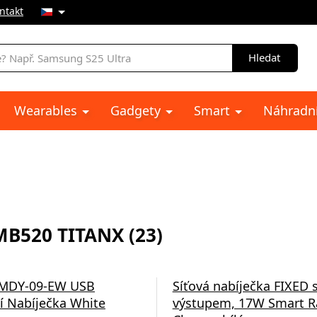
ntakt
Hledat
Wearables
Gadgety
Smart
Náhradní
B520 TITANX (23)
 MDY-09-EW USB
Síťová nabíječka FIXED 
í Nabíječka White
výstupem, 17W Smart R