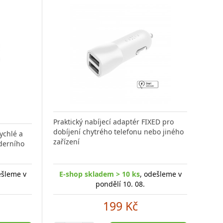
Praktický nabíjecí adaptér FIXED pro
Oblí
dobíjení chytrého telefonu nebo jiného
mobi
rychlé a
zařízení
Urče
derního
ešleme v
E-shop skladem > 10 ks
, odešleme v
E-
pondělí 10. 08.
199 Kč