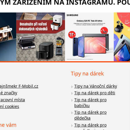
RÝM ZAŘÍZENÍM NA INSTAGRAMU. POU
Tipy na dárek
fajnšmekr F-Mobil.cz
Tipy na Vánoční dárky
é značky
Tip na dárek pro děti
racovní místa
Tip na dárek pro
babičku
ní cookies
Tip na dárek pro
dědečka
me vám
Tip na dárek pro