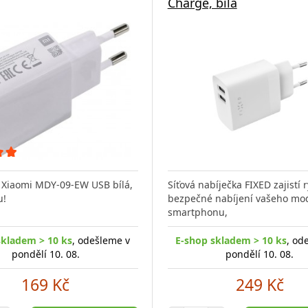
Charge, bílá
 Xiaomi MDY-09-EW USB bílá,
Síťová nabíječka FIXED zajistí 
u!
bezpečné nabíjení vašeho mo
smartphonu,
skladem > 10 ks
, odešleme v
E-shop skladem > 10 ks
, od
pondělí 10. 08.
pondělí 10. 08.
169 Kč
249 Kč