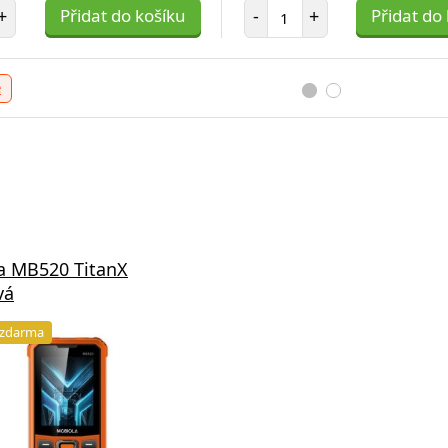
t položek
Počet položek
+
Přidat do košíku
-
+
Přidat do
e
a MB520 TitanX
vá
 zdarma