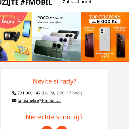
ŽIJTE #FMOBIL
Zobrazit profil
Nevíte si rady?
731 000 147
(Po–Pá, 7:30–17 hod.)
fajnsmekri@f-mobil.cz
Nenechte si nic ujít