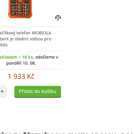
Přidat
do
lačítkový telefon MOBIOLA
porovnání
anX je ideální volbou pro
 kdo
skladem > 10 ks
, odešleme v
pondělí 10. 08.
1 933 Kč
et položek
+
Přidat do košíku