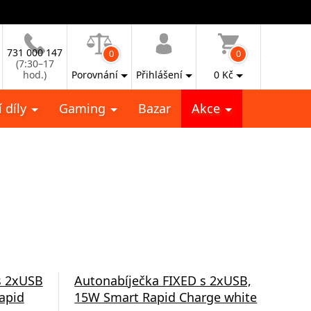
731 000 147
0
0
(7:30–17
hod.)
Porovnání
Přihlášení
0
Kč
 díly
Gaming
Bazar
Akce
s 2xUSB
Autonabíječka FIXED s 2xUSB,
Nab
apid
15W Smart Rapid Charge white
výs