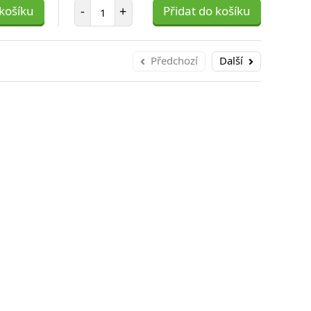
Počet položek
 košíku
-
+
Přidat do košíku
-
Předchozí
Další