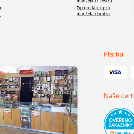
manželku i sestru
n
Tip na dárek pro
manžela i bratra
a
Platba
Naše certi