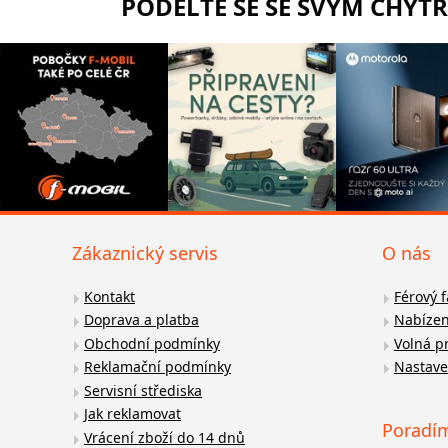
PODĚLTE SE SE SVÝM CHYT
Zákaznický servis
O nás
Kontakt
Férový 
Doprava a platba
Nabízen
Obchodní podmínky
Volná p
Reklamační podmínky
Nastave
Servisní střediska
Jak reklamovat
Poradí
Vrácení zboží do 14 dnů