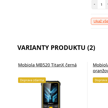
Poče
-
Ukaž vš
VARIANTY PRODUKTU (2)
Mobiola MB520 TitanX černá
Mobiol
oranžo
Doprava zdarma
Doprava