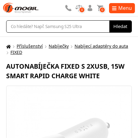
Menu
0
0
Vyhledávání
Hledat
Příslušenství
Nabíječky
Nabíjecí adaptéry do auta
Zde
FIXED
se
nacházíte:
AUTONABÍJEČKA FIXED S 2XUSB, 15W
SMART RAPID CHARGE WHITE