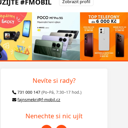
ŽIJTE #FMOBIL
Zobrazit profil
Nevíte si rady?
731 000 147
(Po–Pá, 7:30–17 hod.)
fajnsmekri@f-mobil.cz
Nenechte si nic ujít