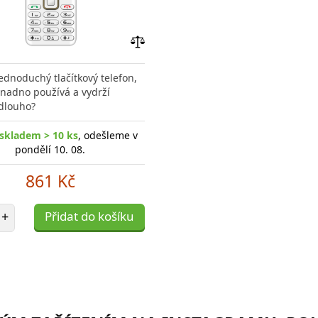
Přidat
do
ednoduchý tlačítkový telefon,
porovnání
snadno používá a vydrží
dlouho?
skladem > 10 ks
, odešleme v
pondělí 10. 08.
861 Kč
et položek
+
Přidat do košíku