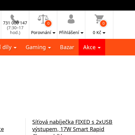
731 000 147
0
0
(7:30–17
hod.)
Porovnání
Přihlášení
0
Kč
 díly
Gaming
Bazar
Akce
Síťová nabíječka FIXED s 2xUSB
Aut
te
výstupem, 17W Smart Rapid
15W