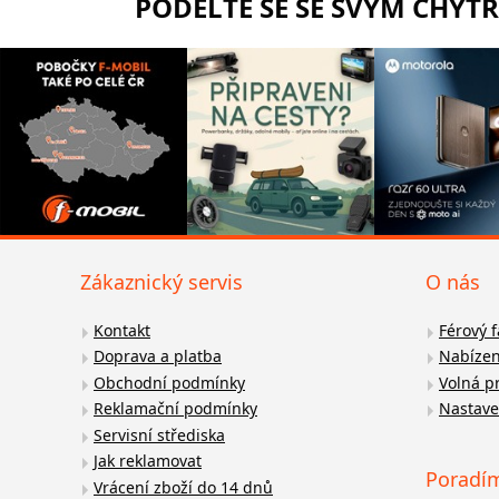
PODĚLTE SE SE SVÝM CHYT
Zákaznický servis
O nás
Kontakt
Férový 
Doprava a platba
Nabízen
Obchodní podmínky
Volná p
Reklamační podmínky
Nastave
Servisní střediska
Jak reklamovat
Poradí
Vrácení zboží do 14 dnů