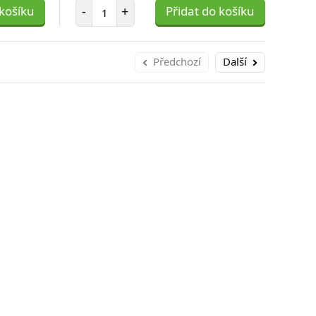
Počet položek
 košíku
-
+
Přidat do košíku
-
Předchozí
Další