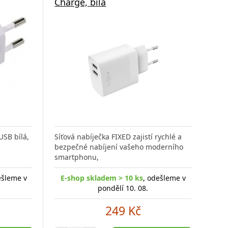
Charge, bílá
Prak
dobí
SB bílá,
Síťová nabíječka FIXED zajistí rychlé a
zaří
bezpečné nabíjení vašeho moderního
smartphonu,
ešleme v
E-shop skladem > 10 ks
, odešleme v
E-
pondělí 10. 08.
249 Kč