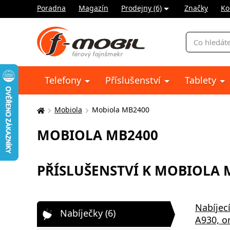
Poradna
Magazín
Prodejny (6)
Značky
Ko
Vyhledávání
Telefony
Příslušenství
Tablety
Mobiola
Mobiola MB2400
Zde
se
MOBIOLA MB2400
nacházíte:
PŘÍSLUŠENSTVÍ K MOBIOLA M
Nabíjec
Nabíječky (6)
A930, or