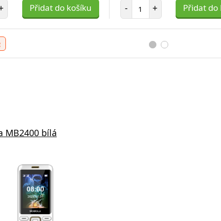
t položek
Počet položek
+
Přidat do košíku
-
+
Přidat do
e
a MB2400 bílá