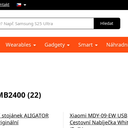
ntakt
Hledat
Wearables
Gadgety
Smart
Náhradní
B2400 (22)
í stojánek ALIGATOR
Xiaomi MDY-09-EW USB
iginální
Cestovní Nabíječka Whi