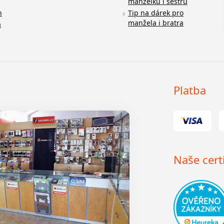
manželku i sestru
n
Tip na dárek pro
manžela i bratra
a
Platba
Naše certi