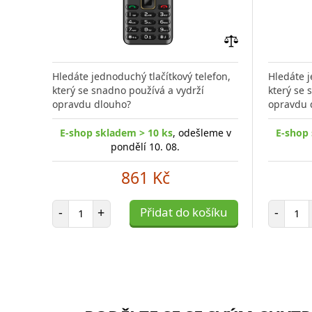
Přidat
do
Hledáte jednoduchý tlačítkový telefon,
Hledáte j
porovnání
který se snadno používá a vydrží
který se 
opravdu dlouho?
opravdu 
E-shop skladem > 10 ks
, odešleme v
E-shop 
pondělí 10. 08.
861 Kč
Počet položek
Poč
-
+
Přidat do košíku
-