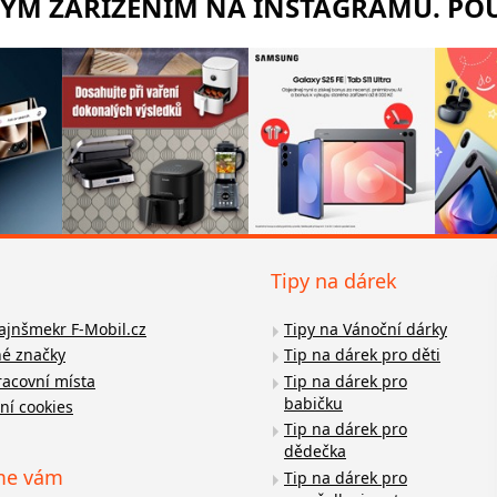
RÝM ZAŘÍZENÍM NA INSTAGRAMU. POU
Tipy na dárek
fajnšmekr F-Mobil.cz
Tipy na Vánoční dárky
é značky
Tip na dárek pro děti
racovní místa
Tip na dárek pro
babičku
ní cookies
Tip na dárek pro
dědečka
me vám
Tip na dárek pro