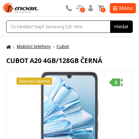
Menu
0
0
Vyhledávání
Hledat
Mobilní telefony
Cubot
Zde
se
CUBOT A20 4GB/128GB ČERNÁ
nacházíte:
Doprava zdarma