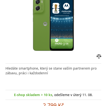
Přid
do
Hledáte smartphone, který se stane vaším partnerem pro
poro
zábavu, práci i každodenní
E-shop skladem > 10 ks
, odešleme v úterý 11. 08.
2 799 Kč