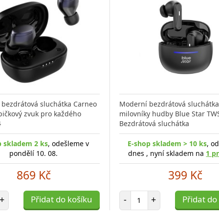
 bezdrátová sluchátka Carneo
Moderní bezdrátová sluchátka
pičkový zvuk pro každého
milovníky hudby Blue Star TW
4
Bezdrátová sluchátka
p skladem 2 ks
, odešleme v
E-shop skladem > 10 ks
, o
pondělí 10. 08.
dnes , nyní skladem na
1 p
869 Kč
399 Kč
et položek
Počet položek
+
Přidat do košíku
-
+
Přidat do