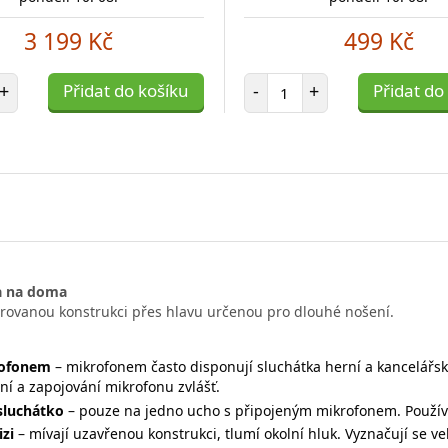
3 199 Kč
499 Kč
et položek
Počet položek
+
Přidat do košíku
-
+
Přidat do
a na doma
trovanou konstrukci přes hlavu určenou pro dlouhé nošení.
rofonem
– mikrofonem často disponují sluchátka herní a kancelářs
í a zapojování mikrofonu zvlášť.
luchátko
– pouze na jedno ucho s připojeným mikrofonem. Používá
izi
– mívají uzavřenou konstrukci, tlumí okolní hluk. Vyznačují se v