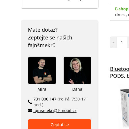
E-shop
dnes ,
Máte dotaz?
Zeptejte se našich
Poč
-
fajnšmekrů
Bluetoo
PODS, b
Míra
Dana
731 000 147
(Po-Pá, 7:30-17
hod.)
fajnsmekri@f-mobil.cz
Zeptat se