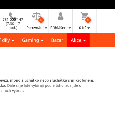
731 000 147
0
0
(7:30–17
hod.)
Porovnání
Přihlášení
0
Kč
 díly
Gaming
Bazar
Akce
evizi
,
mono sluchátko
nebo
sluchátka s mikrofonem
.
tka
. Dále si je lidé vybírají podle toho, zda jde o
 z nich vybrat.