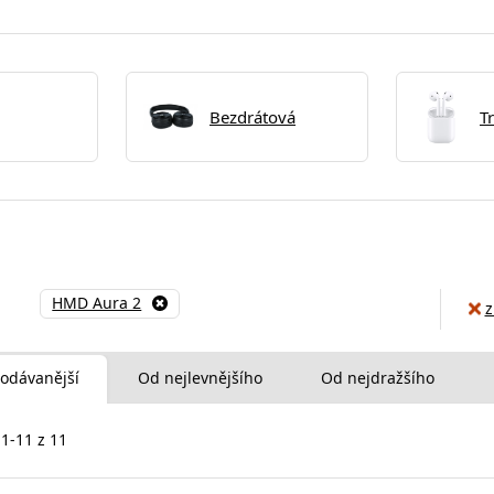
Bezdrátová
T
HMD Aura 2
z
odávanější
Od nejlevnějšího
Od nejdražšího
 1-11 z 11