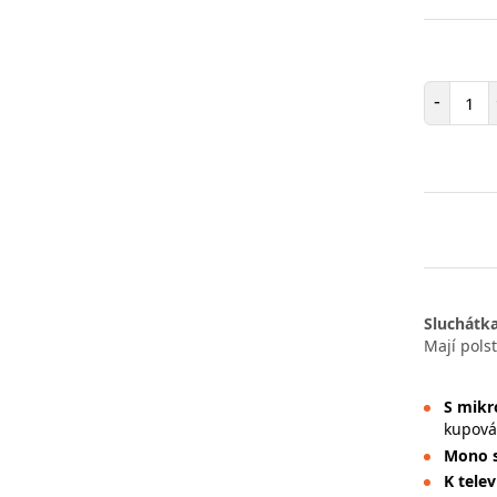
Poč
-
Sluchátk
Mají pols
S mik
kupován
Mono s
K telev