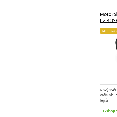
Motoro
by BOSE
Doprava 
Nový svět
Vaše oblí
lepší
E-shop 