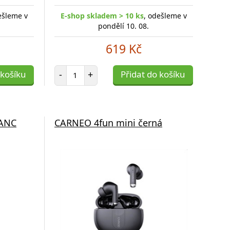
ešleme v
E-shop skladem > 10 ks
, odešleme v
pondělí 10. 08.
619 Kč
Počet položek
 košíku
-
+
Přidat do košíku
 ANC
CARNEO 4fun mini černá