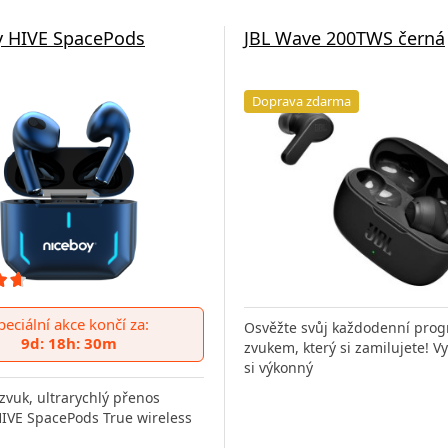
y HIVE SpacePods
JBL Wave 200TWS černá
Doprava zdarma
peciální akce končí za:
Osvěžte svůj každodenní pro
9d: 18h: 30m
zvukem, který si zamilujete! V
si výkonný
zvuk, ultrarychlý přenos
IVE SpacePods True wireless