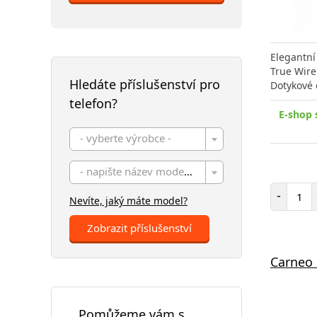
Elegantní
True Wire
Hledáte příslušenství pro
Dotykové 
telefon?
E-shop 
- vyberte výrobce -
- napište název modelu -
Poč
-
Nevíte, jaký máte model?
Zobrazit příslušenství
Carneo 
Pomůžeme vám s