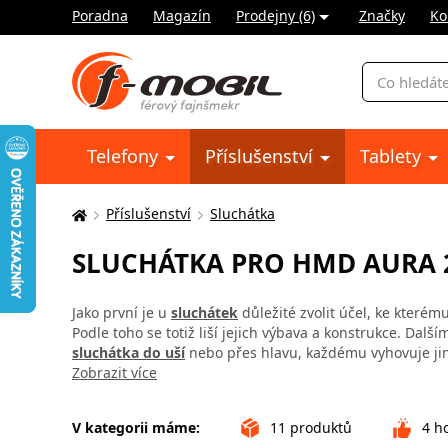
Poradna
Magazín
Prodejny (6)
Značky
Ko
Vyhledávání
Telefony
Příslušenství
Tablety
Příslušenství
Sluchátka
Zde
se
SLUCHÁTKA PRO HMD AURA 
nacházíte:
Jako první je u
sluchátek
důležité zvolit účel, ke kterému
Podle toho se totiž liší jejich výbava a konstrukce. Dalš
sluchátka do uší
nebo přes hlavu, každému vyhovuje jin
Zobrazit více
V kategorii máme:
11
produktů
4
ho