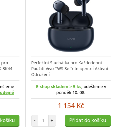
 pro
Perfektní Sluchátka pro Každodenní
S BK44
Použití Vivo TWS 3e Inteligentní Aktivní
Odrušení
dešleme
E-shop skladem > 5 ks
, odešleme v
rodejně
pondělí 10. 08.
1 154 Kč
Počet položek
 košíku
-
+
Přidat do košíku