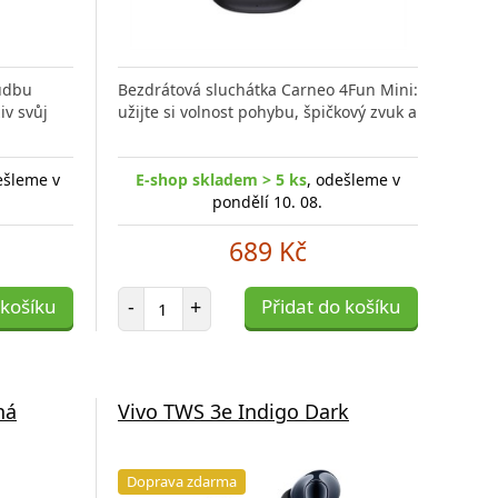
hudbu
Bezdrátová sluchátka Carneo 4Fun Mini:
v svůj
užijte si volnost pohybu, špičkový zvuk a
ešleme v
E-shop skladem > 5 ks
, odešleme v
pondělí 10. 08.
689 Kč
Počet položek
 košíku
-
+
Přidat do košíku
ná
Vivo TWS 3e Indigo Dark
Doprava zdarma