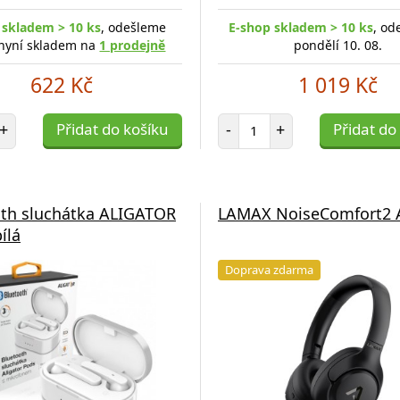
 skladem > 10 ks
, odešleme
E-shop skladem > 10 ks
, od
 nyní skladem na
1 prodejně
pondělí 10. 08.
622 Kč
1 019 Kč
et položek
Počet položek
+
Přidat do košíku
-
+
Přidat do
th sluchátka ALIGATOR
LAMAX NoiseComfort2
ílá
Doprava zdarma