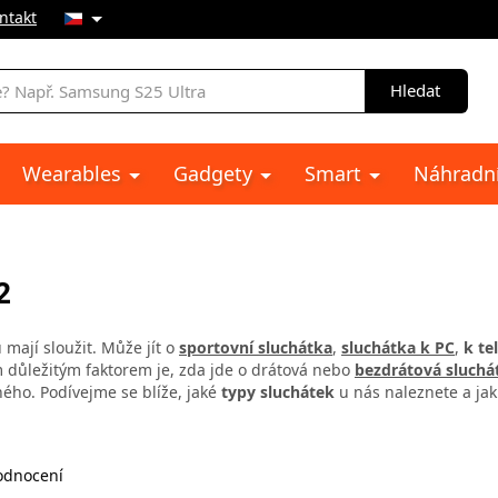
ntakt
Hledat
Wearables
Gadgety
Smart
Náhradní
2
 mají sloužit. Může jít o
sportovní sluchátka
,
sluchátka k PC
,
k tel
ím důležitým faktorem je, zda jde o drátová nebo
bezdrátová sluchá
ého. Podívejme se blíže, jaké
typy sluchátek
u nás naleznete a jak
dnocení