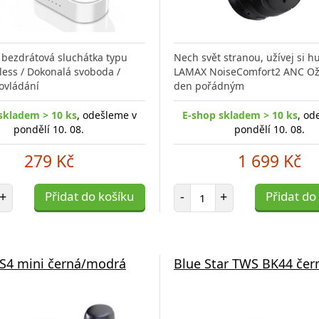
 bezdrátová sluchátka typu
Nech svět stranou, užívej si 
less / Dokonalá svoboda /
LAMAX NoiseComfort2 ANC Oži
ovládání
den pořádným
skladem > 10 ks
, odešleme v
E-shop skladem > 10 ks
, od
pondělí 10. 08.
pondělí 10. 08.
279 Kč
1 699 Kč
et položek
Počet položek
+
Přidat do košíku
-
+
Přidat do
S4 mini černá/modrá
Blue Star TWS BK44 čer