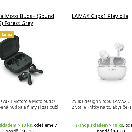
la Moto Buds+ (Sound
LAMAX Clips1 Play bílá
) Forest Grey
zdarma
 zvuku Motorola Moto buds+
Zvuk i design v topu LAMAX Cl
bená hudba a filmy si zaslouží
Život je krátký na to, abys čeka
skladem > 10 ks
, odešleme v
E-shop skladem > 10 ks
, od
pondělí 10. 08.
pondělí 10. 08.