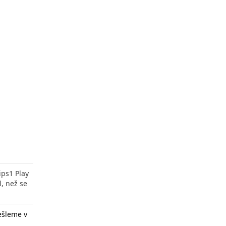
ips1 Play
l, než se
ešleme v