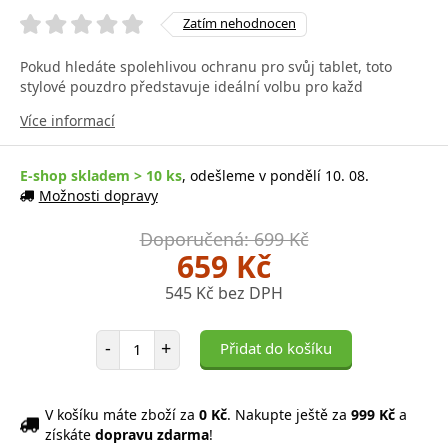
Zatím nehodnocen
Pokud hledáte spolehlivou ochranu pro svůj tablet, toto
stylové pouzdro představuje ideální volbu pro každ
Více informací
E-shop skladem > 10 ks
, odešleme v pondělí 10. 08.
Možnosti dopravy
Doporučená: 699 Kč
659 Kč
545 Kč bez DPH
Počet položek
-
+
Přidat do košíku
V košíku máte zboží za
0 Kč
. Nakupte ještě za
999 Kč
a
získáte
dopravu zdarma
!