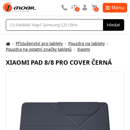
Menu
0
0
Vyhledávání
Hledat
Příslušenství pro tablety
Pouzdra na tablety
Zde
Pouzdra na ostatní značky tabletů
Xiaomi
se
nacházíte:
XIAOMI PAD 8/8 PRO COVER ČERNÁ