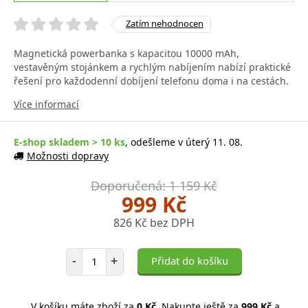
Zatím nehodnocen
Magnetická powerbanka s kapacitou 10000 mAh,
vestavěným stojánkem a rychlým nabíjením nabízí praktické
řešení pro každodenní dobíjení telefonu doma i na cestách.
Více informací
E-shop skladem > 10 ks
, odešleme v úterý 11. 08.
Možnosti dopravy
Doporučená: 1 159 Kč
999 Kč
826 Kč bez DPH
Počet položek
-
+
Přidat do košíku
V košíku máte zboží za
0 Kč
. Nakupte ještě za
999 Kč
a