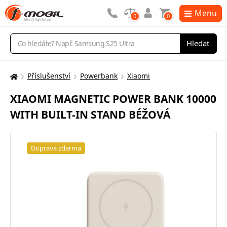
Menu
0
0
Vyhledávání
Hledat
Příslušenství
Powerbank
Xiaomi
Zde
se
XIAOMI MAGNETIC POWER BANK 10000
nacházíte:
WITH BUILT-IN STAND BÉŽOVÁ
Doprava zdarma