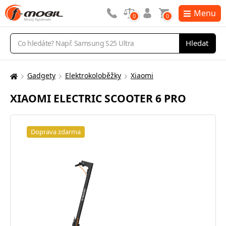
Menu
0
0
Vyhledávání
Hledat
Gadgety
Elektrokoloběžky
Xiaomi
Zde
se
XIAOMI ELECTRIC SCOOTER 6 PRO
nacházíte:
Doprava zdarma