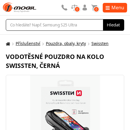
Menu
0
0
Vyhledávání
Hledat
Příslušenství
Pouzdra, obaly, kryty
Swissten
Zde
se
VODOTĚSNÉ POUZDRO NA KOLO
nacházíte:
SWISSTEN, ČERNÁ