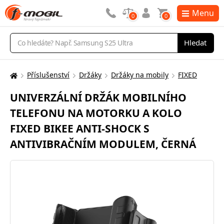
Menu
0
0
Vyhledávání
Hledat
Příslušenství
Držáky
Držáky na mobily
FIXED
Zde
se
UNIVERZÁLNÍ DRŽÁK MOBILNÍHO
nacházíte:
TELEFONU NA MOTORKU A KOLO
FIXED BIKEE ANTI-SHOCK S
ANTIVIBRAČNÍM MODULEM, ČERNÁ