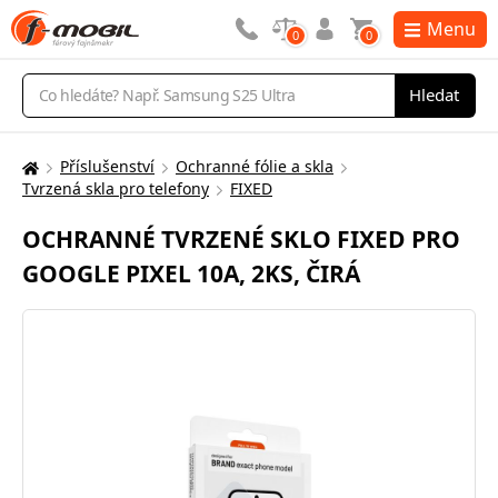
Menu
0
0
Vyhledávání
Hledat
Příslušenství
Ochranné fólie a skla
Zde
Tvrzená skla pro telefony
FIXED
se
nacházíte:
OCHRANNÉ TVRZENÉ SKLO FIXED PRO
GOOGLE PIXEL 10A, 2KS, ČIRÁ