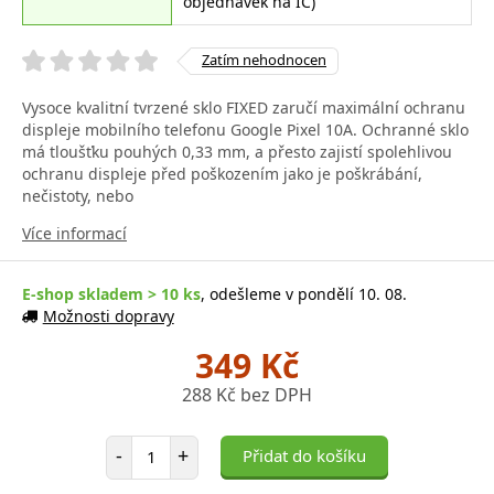
objednávek na IČ)
Zatím nehodnocen
Vysoce kvalitní tvrzené sklo FIXED zaručí maximální ochranu
displeje mobilního telefonu Google Pixel 10A. Ochranné sklo
má tloušťku pouhých 0,33 mm, a přesto zajistí spolehlivou
ochranu displeje před poškozením jako je poškrábání,
nečistoty, nebo
Více informací
E-shop skladem > 10 ks
, odešleme v pondělí 10. 08.
Možnosti dopravy
349 Kč
288 Kč bez DPH
Počet položek
-
+
Přidat do košíku