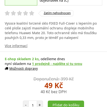
objednávek na IČ)
Zatím nehodnocen
Vysoce kvalitní tvrzené sklo FIXED Full-Cover s lepením po
celé ploše zajistí maximální ochranu displeje mobilního
telefonu Huawei Mate 20. Toto ochranné sklo má tloušťku
pouhých 0,33 mm, proto je téměř po nalepení
Více informací
E-shop skladem 2 ks
, odešleme dnes
nyní skladem na
1 prodejně - najděte si tu svou
Možnosti dopravy
Doporučená: 399 Kč
49 Kč
40 Kč bez DPH
Počet položek
-
+
Přidat do košíku