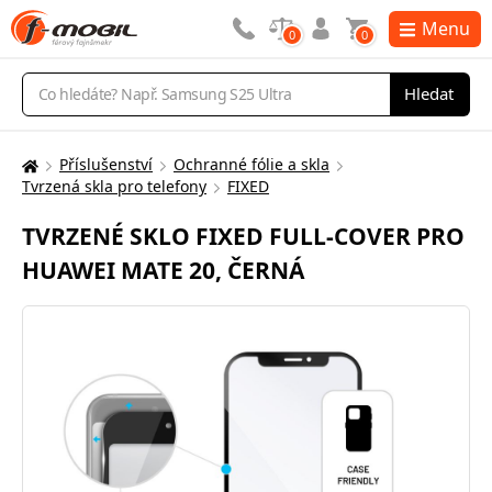
Menu
0
0
Vyhledávání
Hledat
Příslušenství
Ochranné fólie a skla
Zde
Tvrzená skla pro telefony
FIXED
se
nacházíte:
TVRZENÉ SKLO FIXED FULL-COVER PRO
HUAWEI MATE 20, ČERNÁ