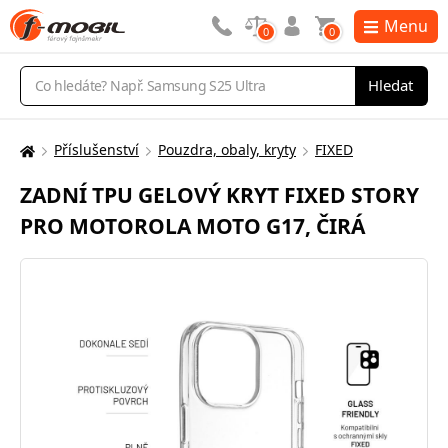
Menu
0
0
Vyhledávání
Hledat
Příslušenství
Pouzdra, obaly, kryty
FIXED
Zde
se
ZADNÍ TPU GELOVÝ KRYT FIXED STORY
nacházíte:
PRO MOTOROLA MOTO G17, ČIRÁ