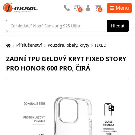
Menu
0
0
Vyhledávání
Hledat
Příslušenství
Pouzdra, obaly, kryty
FIXED
Zde
se
ZADNÍ TPU GELOVÝ KRYT FIXED STORY
nacházíte:
PRO HONOR 600 PRO, ČIRÁ