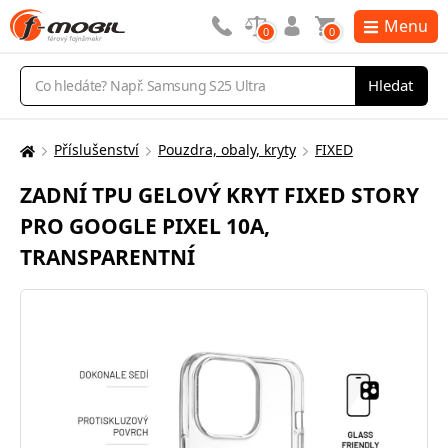
Menu
0
0
Vyhledávání
Hledat
Příslušenství
Pouzdra, obaly, kryty
FIXED
Zde
se
ZADNÍ TPU GELOVÝ KRYT FIXED STORY
nacházíte:
PRO GOOGLE PIXEL 10A,
TRANSPARENTNÍ