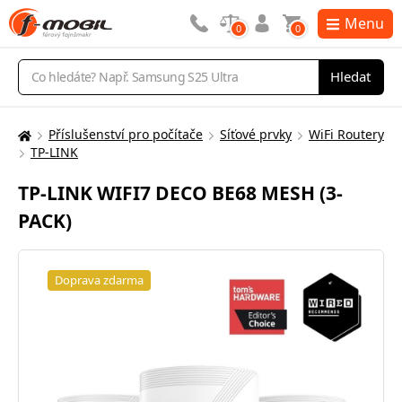
Menu
0
0
Vyhledávání
Hledat
Příslušenství pro počítače
Síťové prvky
WiFi Routery
Zde
TP-LINK
se
nacházíte:
TP-LINK WIFI7 DECO BE68 MESH (3-
PACK)
Doprava zdarma