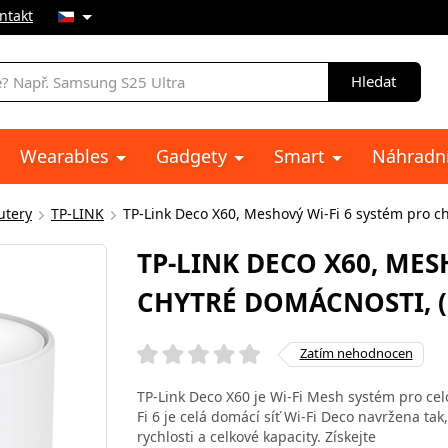
ntakt
Hledat
Wearables
Gadgety
Smart
Náhradní
utery
TP-LINK
TP-Link Deco X60, Meshový Wi-Fi 6 systém pro ch
TP-LINK DECO X60, MES
CHYTRÉ DOMÁCNOSTI, (
Zatím nehodnocen
TP-Link Deco X60 je Wi-Fi Mesh systém pro ce
Fi 6 je celá domácí síť Wi-Fi Deco navržena ta
rychlosti a celkové kapacity. Získejte