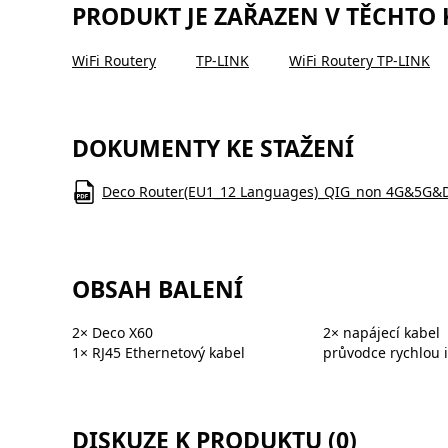
PRODUKT JE ZAŘAZEN V TĚCHTO
WiFi Routery
TP-LINK
WiFi Routery TP-LINK
DOKUMENTY KE STAŽENÍ
Deco Router(EU1_12 Languages)_QIG_non 4G&5G&D
OBSAH BALENÍ
2× Deco X60
2× napájecí kabel
1× RJ45 Ethernetový kabel
průvodce rychlou i
DISKUZE K PRODUKTU (0)