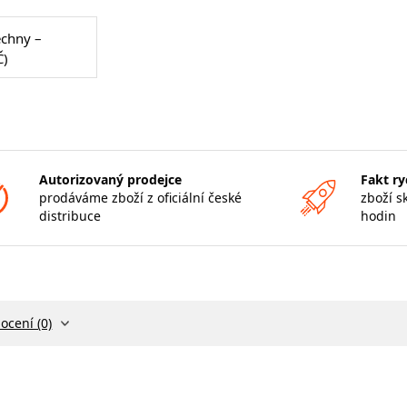
echny –
Č)
Autorizovaný prodejce
Fakt ry
prodáváme zboží z oficiální české
zboží s
distribuce
hodin
ocení (0)