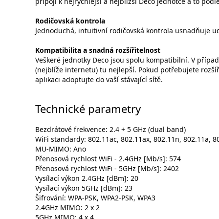
připojí k nejrychlejší a nejbližší Deco jednotce a to po
Rodičovská kontrola
Jednoduchá, intuitivní rodičovská kontrola usnadňuje udr
Kompatibilita a snadná rozšířitelnost
Veškeré jednotky Deco jsou spolu kompatibilní. V případě
(nejblíže internetu) tu nejlepší. Pokud potřebujete rozší
aplikaci adoptujte do vaší stávající sítě.
Technické parametry
Bezdrátové frekvence: 2.4 + 5 GHz (dual band)
WiFi standardy: 802.11ac, 802.11ax, 802.11n, 802.11a, 8
MU-MIMO: Ano
Přenosová rychlost WiFi - 2.4GHz [Mb/s]: 574
Přenosová rychlost WiFi - 5GHz [Mb/s]: 2402
Vysílací výkon 2.4GHz [dBm]: 20
Vysílací výkon 5GHz [dBm]: 23
Šifrování: WPA-PSK, WPA2-PSK, WPA3
2.4GHz MIMO: 2 x 2
5GHz MIMO: 4 x 4