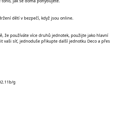
dle toho, jak se doma pohybujete.
žení dětí v bezpečí, když jsou online.
, že používáte více druhů jednotek, použijte jako hlavní
řit vaši síť, jednoduše přikupte další jednotku Deco a přes
02.11b/g