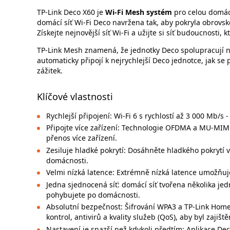
TP-Link Deco X60 je
Wi-Fi Mesh systém
pro celou domá
domácí síť Wi-Fi Deco navržena tak, aby pokryla obrovsko
Získejte nejnovější síť Wi-Fi a užijte si síť budoucnosti, k
TP-Link Mesh znamená, že jednotky Deco spolupracují na
automaticky připojí k nejrychlejší Deco jednotce, jak s
zážitek.
Klíčové vlastnosti
Rychlejší připojení: Wi-Fi 6 s rychlostí až 3 000 Mb/
Připojte více zařízení: Technologie OFDMA a MU-MI
přenos více zařízení.
Zesiluje hladké pokrytí: Dosáhněte hladkého pokrytí v
domácnosti.
Velmi nízká latence: Extrémně nízká latence umožňuje 
Jedna sjednocená síť: domácí síť tvořena několika jed
pohybujete po domácnosti.
Absolutní bezpečnost: Šifrování WPA3 a TP-Link Hom
kontrol, antivirů a kvality služeb (QoS), aby byl zajiš
Nastavení je snazší než kdykoli předtím: Aplikace De