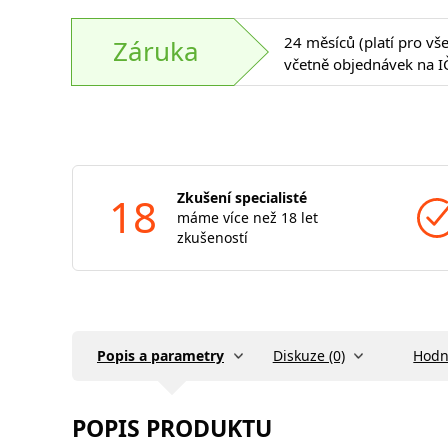
24 měsíců (platí pro vš
Záruka
včetně objednávek na I
18
Zkušení specialisté
máme více než 18 let
zkušeností
Popis a parametry
Diskuze (0)
Hodn
POPIS PRODUKTU