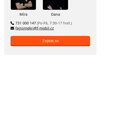
Míra
Dana
731 000 147
(Po-Pá, 7:30-17 hod.)
fajnsmekri@f-mobil.cz
Zeptat se