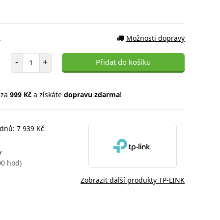
.
Možnosti dopravy
Počet položek
-
+
Přidat do košíku
 za
999 Kč
a získáte
dopravu zdarma
!
 dnů: 7 939 Kč
7
00 hod)
Zobrazit další produkty TP-LINK