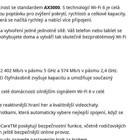
cnost se standardem
AX3000
. S technologií Wi-Fi 6 je celá
u poptávku pro zvýšení pokrytí, rychlosti a celkové kapacity.
terá se načítá rychleji a nabízí více připojení.
 vytvoření jedné jednotné sítě. Váš telefon nebo tablet se
e pohybujete doma a vytváří tak skutečně bezproblémový Wi-Fi
s - 2 402 Mb/s v pásmu 5 GHz a 574 Mb/s v pásmu 2,4 GHz.
MO čtyřnásobně zvyšuje kapacitu a umožňuje současný
 celé domácnosti silnějším signálem Wi-Fi 6 v celé
reaktivnější hraní her a kvalitnější videochaty.
notkami, která automaticky vybere nejlepší spojení, když se
eCareTM poskytují bezpečnostní funkce, včetně rodičovských
těn ještě bezpečnější online provoz.
co vás provede nastavením krok za krokem.