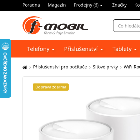
Poradna
Magazín
Prodejny (6)
Značky
Ko
Vyhledávání
Telefony
Příslušenství
Tablety
Příslušenství pro počítače
Síťové prvky
WiFi Ro
Zde
se
nacházíte:
Doprava zdarma