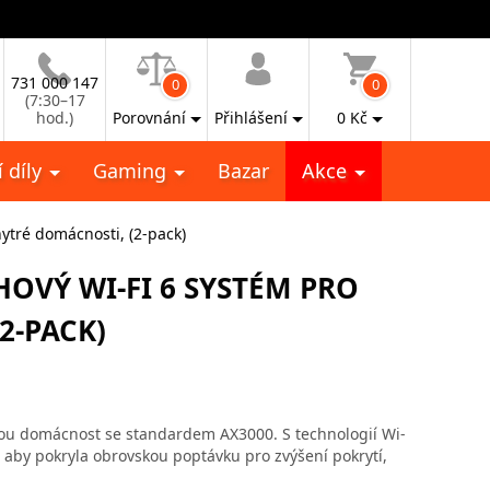
731 000 147
0
0
(7:30–17
hod.)
Porovnání
Přihlášení
0
Kč
 díly
Gaming
Bazar
Akce
ytré domácnosti, (2-pack)
HOVÝ WI-FI 6 SYSTÉM PRO
2-PACK)
lou domácnost se standardem AX3000. S technologií Wi-
k, aby pokryla obrovskou poptávku pro zvýšení pokrytí,