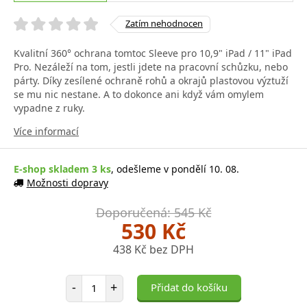
Zatím nehodnocen
Kvalitní 360° ochrana tomtoc Sleeve pro 10,9" iPad / 11" iPad
Pro. Nezáleží na tom, jestli jdete na pracovní schůzku, nebo
párty. Díky zesílené ochraně rohů a okrajů plastovou výztuží
se mu nic nestane. A to dokonce ani když vám omylem
vypadne z ruky.
Více informací
E-shop skladem 3 ks
, odešleme v pondělí 10. 08.
Možnosti dopravy
Doporučená: 545 Kč
530 Kč
438 Kč bez DPH
Počet položek
-
+
Přidat do košíku