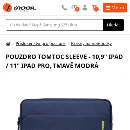
Menu
0
0
Vyhledávání
Hledat
Příslušenství pro počítače
Brašny na notebooky
Zde
se
POUZDRO TOMTOC SLEEVE - 10,9" IPAD
nacházíte:
/ 11" IPAD PRO, TMAVĚ MODRÁ