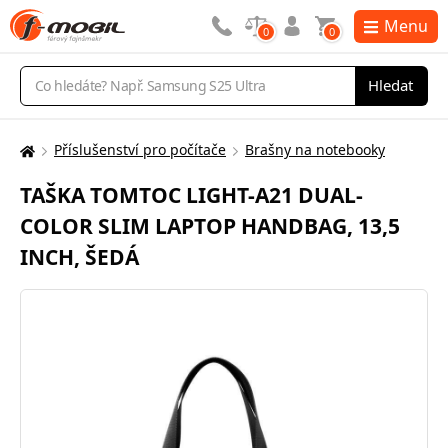
Menu
0
0
Vyhledávání
Hledat
Příslušenství pro počítače
Brašny na notebooky
Zde
se
TAŠKA TOMTOC LIGHT-A21 DUAL-
nacházíte:
COLOR SLIM LAPTOP HANDBAG, 13,5
INCH, ŠEDÁ