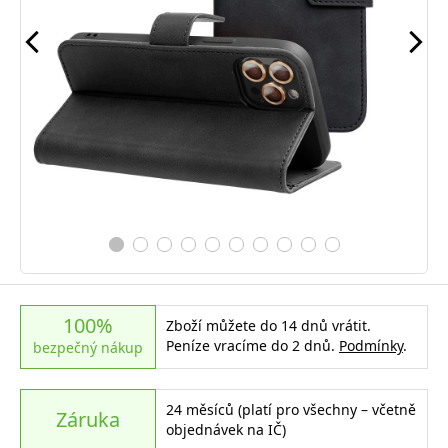
100%
Zboží můžete do 14 dnů vrátit.
Peníze vracíme do 2 dnů.
Podmínky
.
bezpečný nákup
24 měsíců (platí pro všechny – včetně
Záruka
objednávek na IČ)