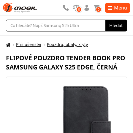
Menu
0
0
Vyhledávání
Hledat
Příslušenství
Pouzdra, obaly, kryty
Zde
se
FLIPOVÉ POUZDRO TENDER BOOK PRO
nacházíte:
SAMSUNG GALAXY S25 EDGE, ČERNÁ