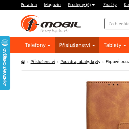
Poradna
Magazín
Prodejny (6)
Značky
Ko
Vyhledávání
Telefony
Příslušenství
Tablety
Příslušenství
Pouzdra, obaly, kryty
Flipové pou
Zde
se
nacházíte: