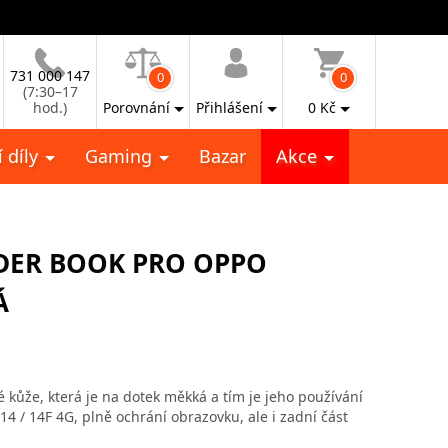
731 000 147
0
0
(7:30–17
hod.)
Porovnání
Přihlášení
0
Kč
 díly
Gaming
Bazar
Akce
DER BOOK PRO OPPO
Á
kůže, která je na dotek měkká a tím je jeho používání
 / 14F 4G, plně ochrání obrazovku, ale i zadní část