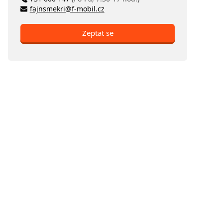
fajnsmekri@f-mobil.cz
Zeptat se