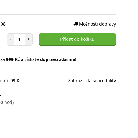
 08.
Možnosti dopravy
Počet položek
-
+
Přidat do košíku
 za
999 Kč
a získáte
dopravu zdarma
!
 dnů: 99 Kč
Zobrazit další produkty
7
00 hod)