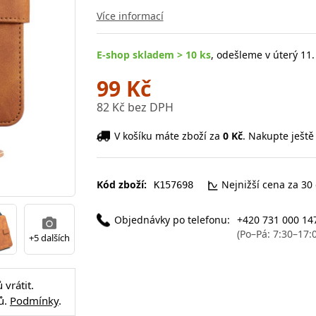
Více informací
E-shop skladem > 10 ks
, odešleme v úterý 11.
99 Kč
82 Kč bez DPH
V košíku máte zboží za
0 Kč
. Nakupte ještě
Kód zboží:
Nejnižší cena za 30
K157698
Objednávky po telefonu:
+420 731 000 14
(Po–Pá: 7:30–17:
+5 dalších
vrátit.
ů.
Podmínky
.