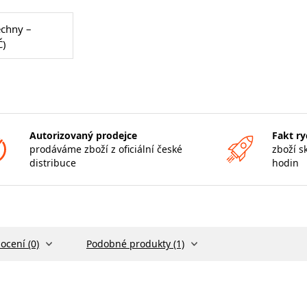
echny –
Č)
Autorizovaný prodejce
Fakt ry
prodáváme zboží z oficiální české
zboží s
distribuce
hodin
ocení (0)
Podobné produkty (1)