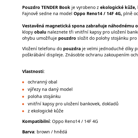
Pouzdro TENDER Book
je vyrobeno z
ekologické kůže,
Fajnově sedne na model
Oppo Reno14 / 14F 4G,
plně oc
Vestavěná magnetická spona zabraňuje náhodnému o
klopy
obalu
naleznete tři vnitřní kapsy pro uložení ba
ohybu umožňuje
pouzdro
složit do polohy stojánku pro 
Vložení telefonu do
pouzdra
je velmi jednoduché díky p
poškrábání displeje. Znásobte ochranu zakoupením ochr
Vlastnosti
:
ochranný obal
výřezy na daný model
poloha stojánku
vnitřní kapsy pro uložení bankovek, dokladů
z ekologické kůže
Kompatibilní
: Oppo Reno14 / 14F 4G
Barva
: brown / hnědá