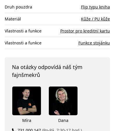
Druh pouzdra
Flip typu kniha
Materiál
Kůže / PU kůže
Vlastnosti a funkce
Prostor pro kreditní kartu
Vlastnosti a funkce
Funkce stojánku
Na otázky odpovídá náš tým
fajnšmekrů
Míra
Dana
731 000 147
(Po-Pá, 7:30-17 hod.)