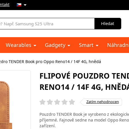
ntakt
Hledat
Wearables
Gadgety
Smart
Náhradní
zdro TENDER Book pro Oppo Reno14 / 14F 4G, hnědá
FLIPOVÉ POUZDRO TEN
RENO14 / 14F 4G, HNĚD
Zatím nehodnocen
Pouzdro TENDER Book je vyrobeno z ekologické 
příjemné. Fajnově sedne na model Oppo Reno14
zařízení.