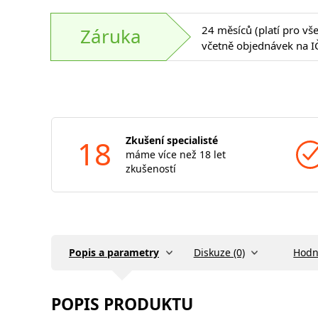
24 měsíců (platí pro vš
Záruka
včetně objednávek na I
18
Zkušení specialisté
máme více než 18 let
zkušeností
Popis a parametry
Diskuze (0)
Hodn
POPIS PRODUKTU