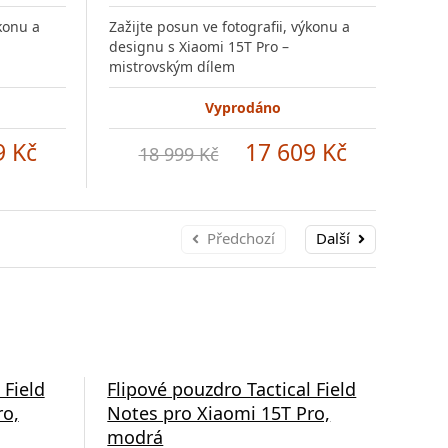
ýkonu a
Zažijte posun ve fotografii, výkonu a
Zaži
designu s Xiaomi 15T Pro –
desi
mistrovským dílem
mis
Vyprodáno
9 Kč
17 609 Kč
18 999 Kč
Předchozí
Další
 Field
Flipové pouzdro Tactical Field
Zad
ro,
Notes pro Xiaomi 15T Pro,
PRO
modrá
tra