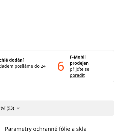
F-Mobil
chlé dodání
6
prodejen
kladem posíláme do 24
přijďte se
poradit
tví (93)
Parametry ochranné fólie a skla