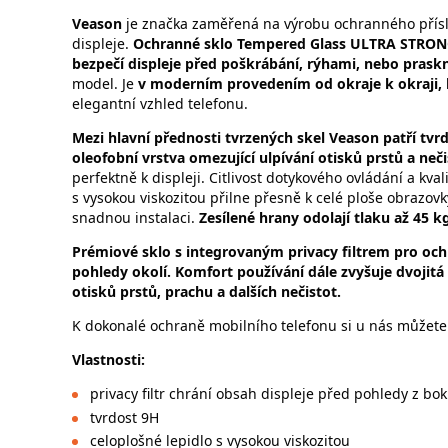
Veason
je značka zaměřená na výrobu ochranného příslu
displeje.
Ochranné sklo Tempered Glass ULTRA STRONG 
bezpečí displeje před poškrábání, rýhami, nebo pra
model. Je
v moderním provedením od okraje k okraji, 
elegantní vzhled telefonu.
Mezi hlavní přednosti tvrzených skel Veason patří tv
oleofobní vrstva omezující ulpívání otisků prstů a neči
perfektně k displeji. Citlivost dotykového ovládání a kv
s vysokou viskozitou přilne přesně k celé ploše obrazovk
snadnou instalaci.
Zesílené hrany odolají tlaku až 45 k
Prémiové sklo s integrovaným privacy filtrem pro och
pohledy okolí. Komfort používání dále zvyšuje dvojitá
otisků prstů, prachu a dalších nečistot.
K dokonalé ochraně mobilního telefonu si u nás můžete 
Vlastnosti:
privacy filtr chrání obsah displeje před pohledy z bo
tvrdost 9H
celoplošné lepidlo s vysokou viskozitou