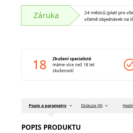
24 měsíců (platí pro vš
Záruka
včetně objednávek na I
18
Zkušení specialisté
máme více než 18 let
zkušeností
Popis a parametry
Diskuze (0)
Hodn
POPIS PRODUKTU