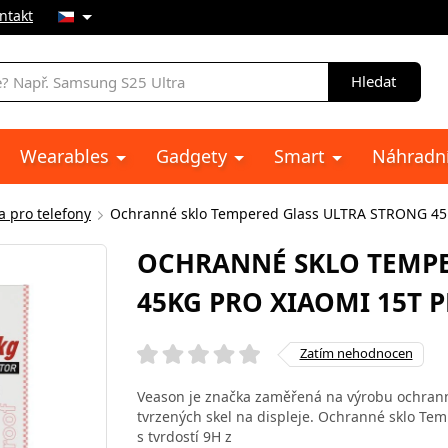
ntakt
Hledat
Wearables
Gadgety
Smart
Náhradní
a pro telefony
Ochranné sklo Tempered Glass ULTRA STRONG 45k
OCHRANNÉ SKLO TEMPE
45KG PRO XIAOMI 15T 
Zatím nehodnocen
Veason je značka zaměřená na výrobu ochranné
tvrzených skel na displeje. Ochranné sklo T
s tvrdostí 9H z