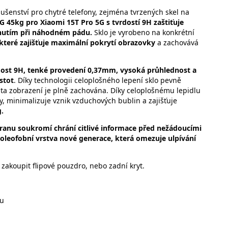
šenství pro chytré telefony, zejména tvrzených skel na
45kg pro Xiaomi 15T Pro 5G s tvrdostí 9H zaštiťuje
sknutím při náhodném pádu.
Sklo je vyrobeno na konkrétní
které zajišťuje maximální pokrytí obrazovky
a zachovává
rdost 9H, tenké provedení 0,37mm, vysoká průhlednost a
stot
. Díky technologii celoplošného lepení sklo pevně
alita zobrazení je plně zachována. Díky celoplošnému lepidlu
y, minimalizuje vznik vzduchových bublin a zajišťuje
g.
ranu soukromí chrání citlivé informace před nežádoucími
 oleofobní vrstva nové generace, která omezuje ulpívání
zakoupit flipové pouzdro, nebo zadní kryt.
ku