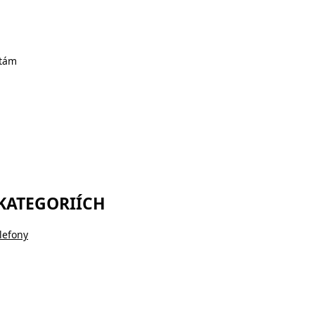
otám
 KATEGORIÍCH
lefony