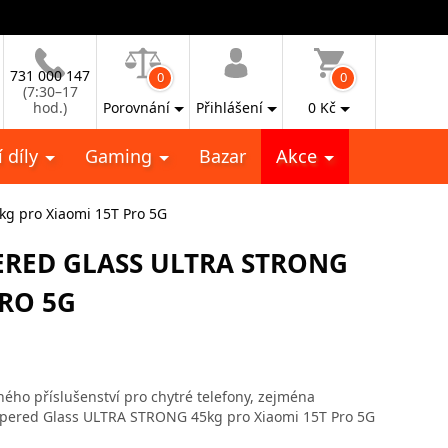
731 000 147
0
0
(7:30–17
hod.)
Porovnání
Přihlášení
0
Kč
 díly
Gaming
Bazar
Akce
g pro Xiaomi 15T Pro 5G
RED GLASS ULTRA STRONG
PRO 5G
ho příslušenství pro chytré telefony, zejména
empered Glass ULTRA STRONG 45kg pro Xiaomi 15T Pro 5G