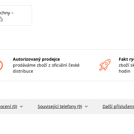
echny –
Č)
Autorizovaný prodejce
Fakt ry
prodáváme zboží z oficiální české
zboží s
distribuce
hodin
ocení (0)
Související telefony (9)
Další příslušens