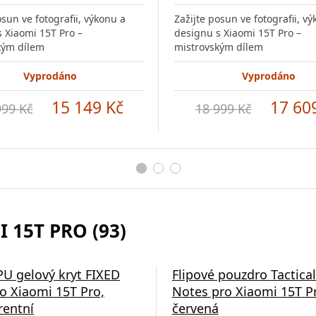
osun ve fotografii, výkonu a
Zažijte posun ve fotografii, v
 Xiaomi 15T Pro –
designu s Xiaomi 15T Pro –
kým dílem
mistrovským dílem
Vyprodáno
Vyprodáno
15 149 Kč
17 60
999 Kč
18 999 Kč
 15T PRO (93)
PU gelový kryt FIXED
Flipové pouzdro Tactical
ro Xiaomi 15T Pro,
Notes pro Xiaomi 15T P
rentní
červená