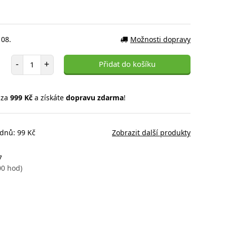
 08.
Možnosti dopravy
Počet položek
-
+
Přidat do košíku
 za
999 Kč
a získáte
dopravu zdarma
!
 dnů: 99 Kč
Zobrazit další produkty
7
00 hod)