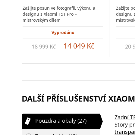
Zažijte posun ve fotografii, výkonu a
Zažijte p
designu s Xiaomi 15T Pro –
designu s
mistrovským dílem
mistrovs
Vyprodáno
14 049 Kč
18 999 Kč
20 
DALŠÍ PŘÍSLUŠENSTVÍ XIAOMI
Zadní T
Pouzdra a obaly (27)
Story p
transpa