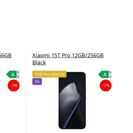
256GB
Xiaomi 15T Pro 12GB/256GB
Xia
Black
Bla
Doprava zdarma
Akc
5G
Do
-7%
-7%
5G