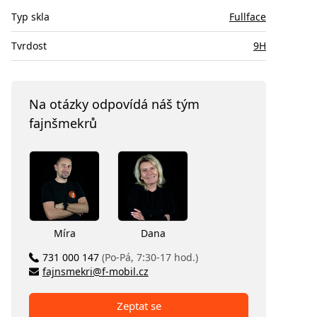
Typ skla
Fullface
Tvrdost
9H
Na otázky odpovídá náš tým
fajnšmekrů
Míra
Dana
731 000 147
(Po-Pá, 7:30-17 hod.)
fajnsmekri@f-mobil.cz
Zeptat se