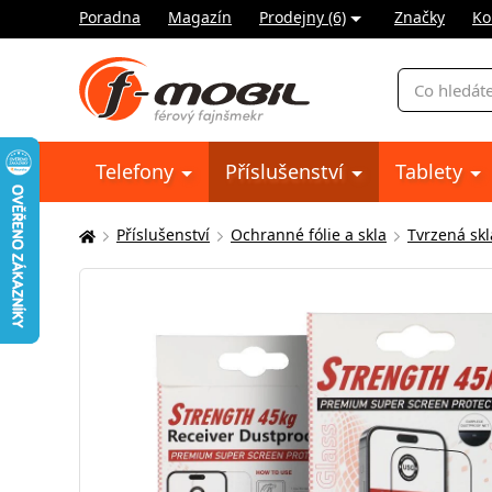
Poradna
Magazín
Prodejny (6)
Značky
Ko
Vyhledávání
Telefony
Příslušenství
Tablety
Příslušenství
Ochranné fólie a skla
Tvrzená skl
Zde
se
nacházíte: