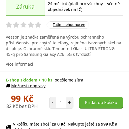
24 měsíců (platí pro všechny – včetně
Záruka
objednávek na IČ)
Zatím nehodnocen
Veason je značka zaměřená na výrobu ochranného
příslušenství pro chytré telefony, zejména tvrzených skel na
displeje. Ochranné sklo Tempered Glass ULTRA STRONG
45kg pro Samsung Galaxy A26 5G s tvrdostí
Více informací
E-shop skladem > 10 ks
, odešleme zítra
Možnosti dopravy
99 Kč
Počet položek
-
+
Přidat do košíku
82 Kč bez DPH
V košíku máte zboží za
0 Kč
. Nakupte ještě za
999 Kč
a