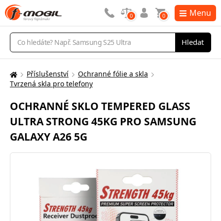
Menu
0
0
Vyhledávání
Hledat
Příslušenství
Ochranné fólie a skla
Zde
Tvrzená skla pro telefony
se
nacházíte:
OCHRANNÉ SKLO TEMPERED GLASS
ULTRA STRONG 45KG PRO SAMSUNG
GALAXY A26 5G