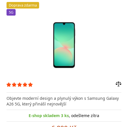
Doprava zdarma
5G
Přid
do
Objevte moderní design a plynulý výkon s Samsung Galaxy
poro
A26 5G, který přináší nejnovější
E-shop skladem 3 ks
, odešleme zítra