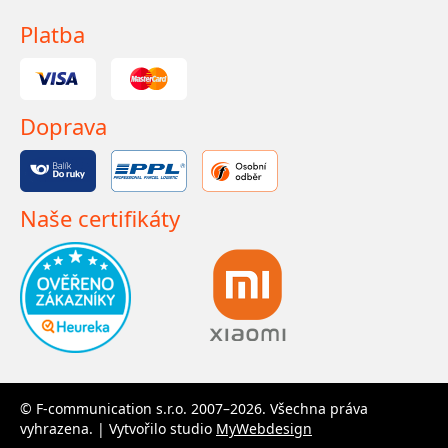
Platba
Doprava
Naše certifikáty
© F-communication s.r.o. 2007–2026. Všechna práva
vyhrazena. | Vytvořilo studio
MyWebdesign