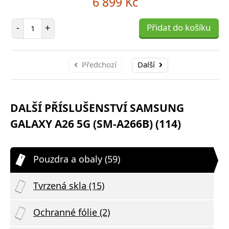
6 899 Kč
Počet položek
-
+
Přidat do košíku
Předchozí
Další
DALŠÍ PŘÍSLUŠENSTVÍ SAMSUNG
GALAXY A26 5G (SM-A266B) (114)
Pouzdra a obaly (59)
Tvrzená skla (15)
Ochranné fólie (2)