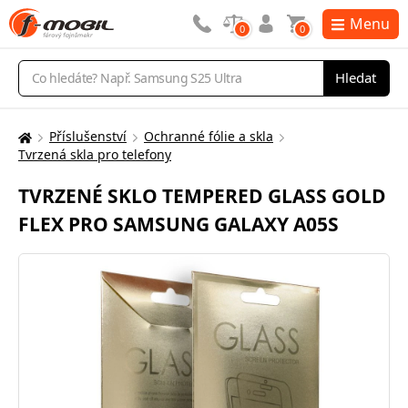
Menu
0
0
Vyhledávání
Hledat
Příslušenství
Ochranné fólie a skla
Zde
Tvrzená skla pro telefony
se
nacházíte:
TVRZENÉ SKLO TEMPERED GLASS GOLD
FLEX PRO SAMSUNG GALAXY A05S