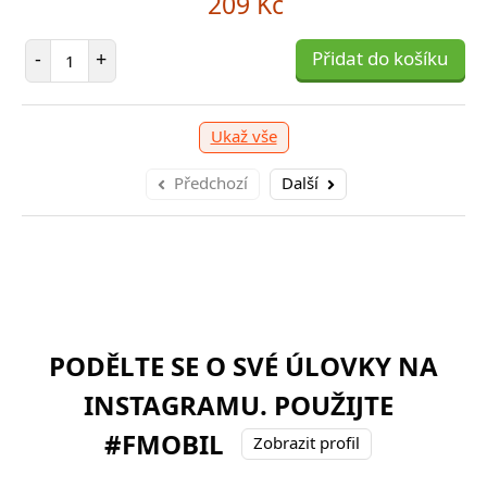
209 Kč
Počet položek
-
+
Přidat do košíku
Ukaž vše
Předchozí
Další
PODĚLTE SE O SVÉ ÚLOVKY NA
INSTAGRAMU. POUŽIJTE
#FMOBIL
Zobrazit profil