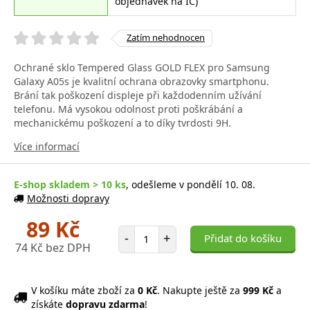
objednávek na IČ)
Zatím nehodnocen
Ochrané sklo Tempered Glass GOLD FLEX pro Samsung
Galaxy A05s je kvalitní ochrana obrazovky smartphonu.
Brání tak poškození displeje při každodenním užívání
telefonu. Má vysokou odolnost proti poškrábání a
mechanickému poškození a to díky tvrdosti 9H.
Více informací
E-shop skladem > 10 ks
, odešleme v pondělí 10. 08.
Možnosti dopravy
89 Kč
Počet položek
-
+
Přidat do košíku
74 Kč bez DPH
V košíku máte zboží za
0 Kč
. Nakupte ještě za
999 Kč
a
získáte
dopravu zdarma
!